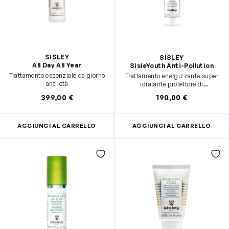
SISLEY
SISLEY
All Day All Year
SisleYouth Anti-Pollution
Trattamento essenziale da giorno
Trattamento energizzante super
anti-età
idratante protettore di
giovinezza* *aiuta a proteggere
399,00 €
190,00 €
la pelle dagli effetti
dell’invecchiamento cutaneo
(rughe, perdita di tonicità e
luminosità)
AGGIUNGI AL CARRELLO
AGGIUNGI AL CARRELLO