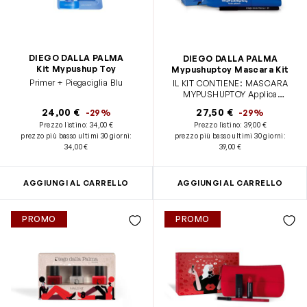
DIEGO DALLA PALMA
DIEGO DALLA PALMA
Kit Mypushup Toy
Mypushuptoy Mascara Kit
Primer + Piegaciglia Blu
IL KIT CONTIENE: MASCARA
MYPUSHUPTOY Applica
MyPushUpToy lash primer e le
24,00 €
27,50 €
-29%
-29%
tue ciglia saranno subito
Prezzo listino:
34,00 €
Prezzo listino:
39,00 €
volumizzate e allungate. MATITA
prezzo più basso ultimi 30 giorni
:
prezzo più basso ultimi 30 giorni
:
NERA N.01 Matita occhi morbida
34,00 €
39,00 €
e confortevole. POCHETTE IN
SILICONE BLU
AGGIUNGI AL CARRELLO
AGGIUNGI AL CARRELLO
PROMO
PROMO