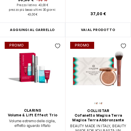
DORATO E RADIOSO grazie a: •
Prezzo listino:
43,00 €
Magica Terra Abbronzante In
prezzo più basso ultimi 30 giorni
:
Polvere Libera 10 gr • Pennello
37,00 €
43,00 €
Professionale
AGGIUNGI AL CARRELLO
VAI AL PRODOTTO
PROMO
PROMO
CLARINS
COLLISTAR
Volume & Lift Effect Trio
Cofanetto Magica Terra
Magica Terra Abbronzante
Volume estremo delle ciglia,
effetto sguardo liftato
BEAUTY MADE IN ITALY, BEAUTY
MADE FOR YOU BASTA UN