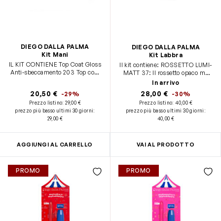
DIEGO DALLA PALMA
DIEGO DALLA PALMA
Kit Mani
Kit Labbra
IL KIT CONTIENE Top Coat Gloss
Il kit contiene: ROSSETTO LUMI-
Anti-sbeccamento 203 Top coat
MATT 37: Il rossetto opaco ma
brevettato ultra lucido che sigilla
confortevole che unisce
In arrivo
lo smalto con la luce naturale.
performance e trattamento.
20,50 €
28,00 €
-29%
-30%
Protegge da striature, sbeccature
CASE NERA: Case nera
Prezzo listino:
29,00 €
Prezzo listino:
40,00 €
e ingiallimento. Si applica come
riutilizzabile e composta in
prezzo più basso ultimi 30 giorni
:
prezzo più basso ultimi 30 giorni
:
un normale smalto, senza UV.
alluminio con chiusura
29,00 €
40,00 €
Smalto Rosso 225 – Bloody Mary
magnetica. 100% RICICLABILE -
Rosso intenso e coprente, finish
100% SOSTENIBILE MATITA
brillante e lunga tenuta. Smalto
LABBRA STAYONME 166: Matita
Bordeaux 243 – Overkill
labbra temperabile dalla tenuta
AGGIUNGI AL CARRELLO
VAI AL PRODOTTO
Bordeaux pieno e brillante,
fino a 16h. POCHETTE ROSSA
coprente dalla prima passata.
PROMO
PROMO