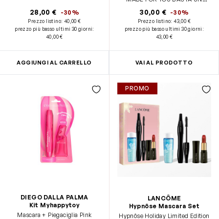
GESTO PER UN COLORITO
28,00 €
30,00 €
-30%
-30%
DORATO E RADIOSO grazie a: •
Prezzo listino:
40,00 €
Prezzo listino:
43,00 €
Magica Terra Abbronzante 09 -
prezzo più basso ultimi 30 giorni
:
prezzo più basso ultimi 30 giorni
:
Cristalli di Sole 9 gr • Pennello
40,00 €
43,00 €
Professionale
AGGIUNGI AL CARRELLO
VAI AL PRODOTTO
PROMO
DIEGO DALLA PALMA
LANCÔME
Kit Myhappytoy
Hypnôse Mascara Set
Mascara + Piegaciglia Pink
Hypnôse Holiday Limited Edition