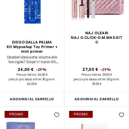
NAJ OLEARI
NAJ O.CLICK-O.M.MAS.KIT
DIEGO DALLA PALMA
C
Kit Mypushup Toy Primer +
mini primer
Desideri dare extra volume alle
tue ciglia? Scopri il nuovo Kit
MyPushUpToy Primer!
24,00 €
27,50 €
-29%
-29%
Prezzo listino:
34,00 €
Prezzo listino:
39,00 €
prezzo più basso ultimi 30 giorni
:
prezzo più basso ultimi 30 giorni
:
34,00 €
39,00 €
AGGIUNGI AL CARRELLO
AGGIUNGI AL CARRELLO
PROMO
PROMO