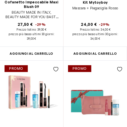
Cofanetto Impeccabile Maxi
Kit Mytoyboy
Blush 09
Mascara + Piegaciglia Rosso
BEAUTY MADE IN ITALY,
BEAUTY MADE FOR YOU BASTA
UN GESTO PER UN COLORITO
27,50 €
24,00 €
-29%
-29%
ROSATO E LUMINOSO grazie a:
Prezzo listino:
39,00 €
Prezzo listino:
34,00 €
• Impeccabile Maxi Blush 09
prezzo più basso ultimi 30 giorni
:
prezzo più basso ultimi 30 giorni
:
Sienna 8 gr • Pennello
39,00 €
34,00 €
Professionale
AGGIUNGI AL CARRELLO
AGGIUNGI AL CARRELLO
PROMO
PROMO