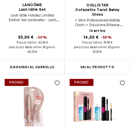
LANCÔME
COLLISTAR
Lash Idôle Set
Cofanetto Twist Balmy
Gloss
Lash Idôle Holiday Limited
Edition Set contenete: - Lash
+ Mini Professionale Matita
Idôle Mascara - formato standard
Occhi + Soluzione Bifasica
(8ml) - Bi Facil eye 30ml -
Struccante 35 ml
In arrivo
formato viaggio (30ml) - Khol
30,00 €
14,50 €
-30%
-50%
Eye Pen Mini 027 Noir - formato
Prezzo listino:
43,00 €
Prezzo listino:
29,00 €
viaggio
prezzo più basso ultimi 30 giorni
:
prezzo più basso ultimi 30 giorni
:
43,00 €
29,00 €
AGGIUNGI AL CARRELLO
VAI AL PRODOTTO
PROMO
PROMO