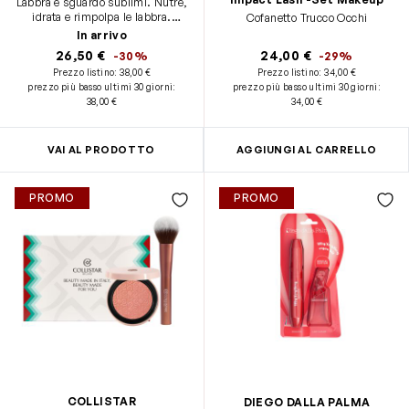
Labbra e sguardo sublimi. Nutre,
idrata e rimpolpa le labbra.
Cofanetto Trucco Occhi
Volumizza le ciglia e sublima lo
In arrivo
sguardo.
26,50 €
24,00 €
-30%
-29%
Prezzo listino:
38,00 €
Prezzo listino:
34,00 €
prezzo più basso ultimi 30 giorni
:
prezzo più basso ultimi 30 giorni
:
38,00 €
34,00 €
VAI AL PRODOTTO
AGGIUNGI AL CARRELLO
PROMO
PROMO
COLLISTAR
DIEGO DALLA PALMA