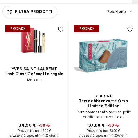
Passa all'elenco prodotti
FILTRA PRODOTTI
PROMO
PROMO
YVES SAINT LAURENT
Lash Clash Cofanetto regalo
Mascara
CLARINS
Terra abbronzante Cryo
Limited Edition
Terra abbronzante per una pelle
effetto baciata dal sole.
34,50 €
37,00 €
-30%
-30%
Prezzo listino:
49,00 €
Prezzo listino:
53,00 €
prezzo più basso ultimi 30 giorni
:
prezzo più basso ultimi 30 giorni
: