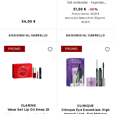
Set contenete: - Hypnôse
Mascara 01 - formato standard
31,50 €
-30%
(8ml) - Bi Facil eye 30ml -
Prezzo listino:
45,00 €
formato viaggio (30ml) - Mini
prezzo più basso ultimi 30 giorni
:
absolue rouge cream 196 -
34,00 €
45,00 €
formato viaggio
AGGIUNGI AL CARRELLO
AGGIUNGI AL CARRELLO
PROMO
PROMO
CLARINS
CLINIQUE
Value Set Lip Oil Xmas 25
Clinique Eye Essentials: High
Impact Lash -Set Makeup