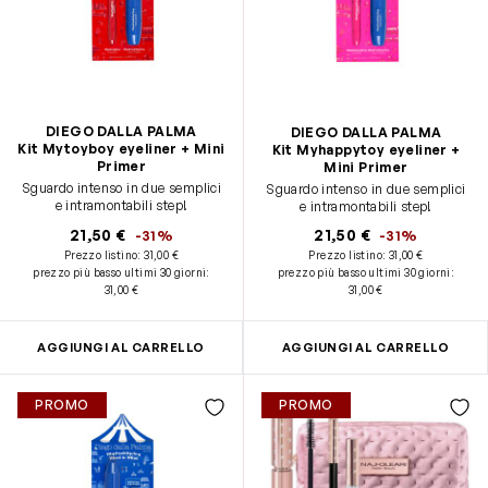
DIEGO DALLA PALMA
DIEGO DALLA PALMA
Kit Mytoyboy eyeliner + Mini
Kit Myhappytoy eyeliner +
Primer
Mini Primer
Sguardo intenso in due semplici
Sguardo intenso in due semplici
e intramontabili step!
e intramontabili step!
21,50 €
21,50 €
-31%
-31%
Prezzo listino:
31,00 €
Prezzo listino:
31,00 €
prezzo più basso ultimi 30 giorni
:
prezzo più basso ultimi 30 giorni
:
31,00 €
31,00 €
AGGIUNGI AL CARRELLO
AGGIUNGI AL CARRELLO
PROMO
PROMO