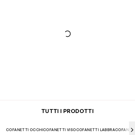
TUTTI I PRODOTTI
COFANETTI OCCHI
COFANETTI VISO
COFANETTI LABBRA
COFANETT