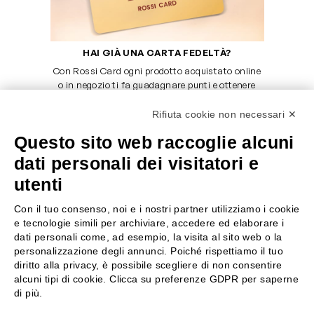
HAI GIÀ UNA CARTA FEDELTÀ?
Con Rossi Card ogni prodotto acquistato online
o in negozio ti fa guadagnare punti e ottenere
sconti.
Rifiuta cookie non necessari ✕
SCOPRI LA ROSSI CARD
Questo sito web raccoglie alcuni
dati personali dei visitatori e
utenti
SERVE AIUTO?
SEGUICI SU
Con il tuo consenso, noi e i nostri partner utilizziamo i cookie
e tecnologie simili per archiviare, accedere ed elaborare i
0522304744
dati personali come, ad esempio, la visita al sito web o la
personalizzazione degli annunci. Poiché rispettiamo il tuo
+39 3346440838
diritto alla privacy, è possibile scegliere di non consentire
alcuni tipi di cookie. Clicca su preferenze GDPR per saperne
servizioclienti@rossiprofumi.it
di più.