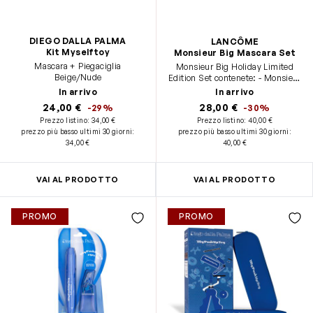
DIEGO DALLA PALMA
LANCÔME
Kit Myselftoy
Monsieur Big Mascara Set
Mascara + Piegaciglia
Monsieur Big Holiday Limited
Beige/Nude
Edition Set contenete: - Monsieur
Big Mascara 01 - formato
In arrivo
In arrivo
standard (8ml) - Bi Facil eye
24,00 €
28,00 €
-29%
-30%
30ml - formato viaggio (30ml) -
Prezzo listino:
34,00 €
Prezzo listino:
40,00 €
Khol Eye Pen Mini 027 Noir -
prezzo più basso ultimi 30 giorni
:
prezzo più basso ultimi 30 giorni
:
formato viaggio
34,00 €
40,00 €
VAI AL PRODOTTO
VAI AL PRODOTTO
PROMO
PROMO