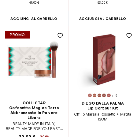
49,00 €
53,00 €
AGGIUNGI AL CARRELLO
AGGIUNGI AL CARRELLO
PROMO
+
2
COLLISTAR
DIEGO DALLA PALMA
Cofanetto Magica Terra
Lip Contour Kit
Abbronzante In Polvere
Off To Marsala Rossetto + Matita
Libera
12CM
BEAUTY MADE IN ITALY,
BEAUTY MADE FOR YOU BASTA
UN GESTO PER UN COLORITO
30,00 €
-30%