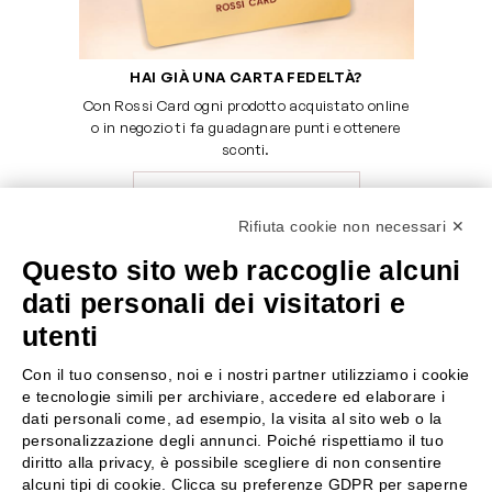
HAI GIÀ UNA CARTA FEDELTÀ?
Con Rossi Card ogni prodotto acquistato online
o in negozio ti fa guadagnare punti e ottenere
sconti.
SCOPRI LA ROSSI CARD
Rifiuta cookie non necessari ✕
Questo sito web raccoglie alcuni
dati personali dei visitatori e
SERVE AIUTO?
SEGUICI SU
utenti
0522304744
Con il tuo consenso, noi e i nostri partner utilizziamo i cookie
+39 3346440838
e tecnologie simili per archiviare, accedere ed elaborare i
dati personali come, ad esempio, la visita al sito web o la
personalizzazione degli annunci. Poiché rispettiamo il tuo
servizioclienti@rossiprofumi.it
diritto alla privacy, è possibile scegliere di non consentire
alcuni tipi di cookie. Clicca su preferenze GDPR per saperne