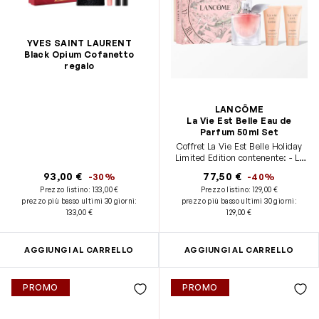
YVES SAINT LAURENT
Black Opium Cofanetto
regalo
LANCÔME
La Vie Est Belle Eau de
Parfum 50ml Set
Coffret La Vie Est Belle Holiday
Limited Edition contenente: - La
Vie Est Belle - formato standard
93,00 €
77,50 €
-30%
-40%
(50ml) - Latte Corpo La Vie Est
Prezzo listino:
133,00 €
Prezzo listino:
129,00 €
Belle - formato viaggio (50ml) -
prezzo più basso ultimi 30 giorni
:
prezzo più basso ultimi 30 giorni
:
Shower Gel - formato viaggio
133,00 €
129,00 €
(50ml)
AGGIUNGI AL CARRELLO
AGGIUNGI AL CARRELLO
PROMO
PROMO