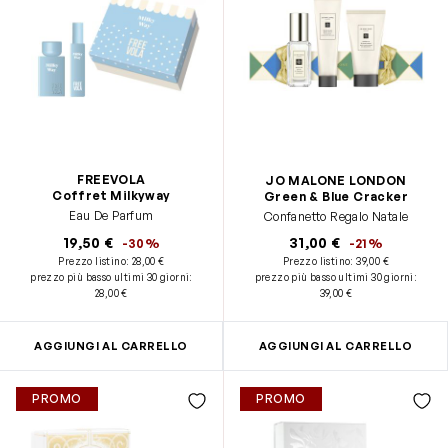
FREEVOLA
JO MALONE LONDON
Coffret Milkyway
Green & Blue Cracker
Eau De Parfum
Confanetto Regalo Natale
19,50 €
31,00 €
-30%
-21%
Prezzo listino:
28,00 €
Prezzo listino:
39,00 €
prezzo più basso ultimi 30 giorni
:
prezzo più basso ultimi 30 giorni
:
28,00 €
39,00 €
AGGIUNGI AL CARRELLO
AGGIUNGI AL CARRELLO
PROMO
PROMO