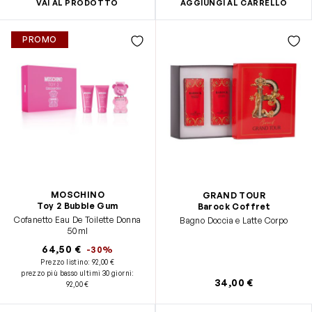
VAI AL PRODOTTO
AGGIUNGI AL CARRELLO
PROMO
MOSCHINO
GRAND TOUR
Toy 2 Bubble Gum
Barock Coffret
Cofanetto Eau De Toilette Donna
Bagno Doccia e Latte Corpo
50ml
64,50 €
-30%
Prezzo listino:
92,00 €
prezzo più basso ultimi 30 giorni
:
34,00 €
92,00 €