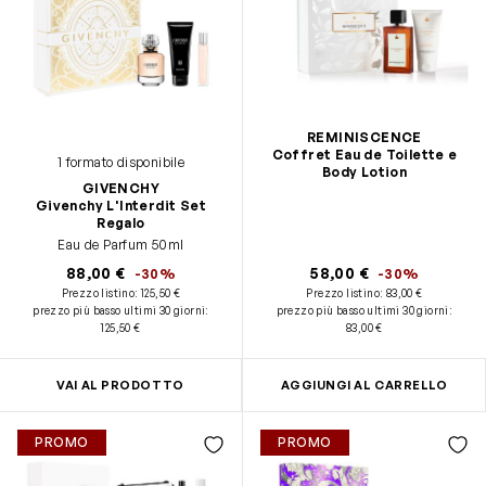
REMINISCENCE
Coffret Eau de Toilette e
1 formato disponibile
Body Lotion
GIVENCHY
Givenchy L'Interdit Set
Regalo
Eau de Parfum 50ml
88,00 €
58,00 €
-30%
-30%
Prezzo listino:
125,50 €
Prezzo listino:
83,00 €
prezzo più basso ultimi 30 giorni
:
prezzo più basso ultimi 30 giorni
:
125,50 €
83,00 €
VAI AL PRODOTTO
AGGIUNGI AL CARRELLO
PROMO
PROMO