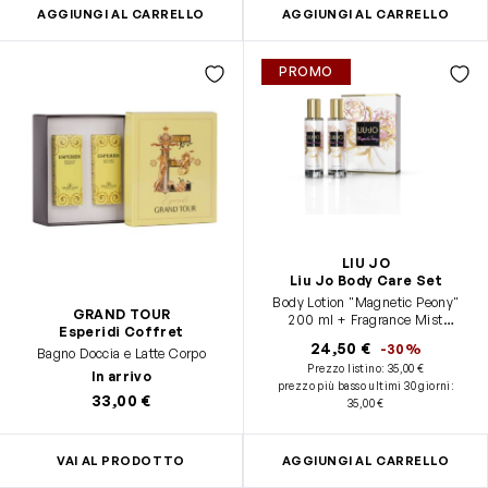
AGGIUNGI AL CARRELLO
AGGIUNGI AL CARRELLO
PROMO
LIU JO
Liu Jo Body Care Set
Body Lotion "Magnetic Peony"
GRAND TOUR
200 ml + Fragrance Mist
Esperidi Coffret
"Magnetic Peony" 200 ml Spray
24,50 €
-30%
Bagno Doccia e Latte Corpo
Prezzo listino:
35,00 €
In arrivo
prezzo più basso ultimi 30 giorni
:
33,00 €
35,00 €
VAI AL PRODOTTO
AGGIUNGI AL CARRELLO