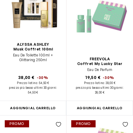
ALYSSA ASHLEY
Musk Coffret 100ml
Eau De Toilette 100ml +
FREEVOLA
Glittering 250ml
Coffret My Lucky Star
Eau De Parfum
38,00 €
19,50 €
-30%
-30%
Prezzo listino:
54,50 €
Prezzo listino:
28,00 €
prezzo più basso ultimi 30 giorni
:
prezzo più basso ultimi 30 giorni
:
54,50 €
28,00 €
AGGIUNGI AL CARRELLO
AGGIUNGI AL CARRELLO
PROMO
PROMO