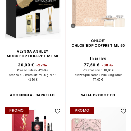
CHLOE'
CHLOE'EDP COFFRET ML 50
ALYSSA ASHLEY
MUSK EDP COFFRET ML 50
In arrivo
30,00 €
77,50 €
-29%
-30%
Prezzo listino:
42,50 €
Prezzo listino:
111,00 €
prezzo più basso ultimi 30 giorni
:
prezzo più basso ultimi 30 giorni
:
42,50 €
111,00 €
AGGIUNGI AL CARRELLO
VAI AL PRODOTTO
PROMO
PROMO