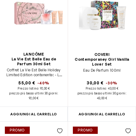
LANCÔME
COVERI
La Vie Est Belle Eau de
Contemporaney Girl Vanilla
Parfum 30ml Set
Lover Set
Coffret La Vie Est Belle Holiday
Eau De Parfum 100ml
Limited Edition contenente: - La
Vie Est Belle - formato standard
55,00 €
30,00 €
-40%
-30%
(30ml) - Latte Corpo La Vie Est
Prezzo listino:
92,00 €
Prezzo listino:
43,00 €
Belle - formato viaggio (50ml) -
prezzo più basso ultimi 30 giorni
:
prezzo più basso ultimi 30 giorni
:
Shower Gel - formato viaggio
92,00 €
43,00 €
(50ml)
AGGIUNGI AL CARRELLO
AGGIUNGI AL CARRELLO
PROMO
PROMO