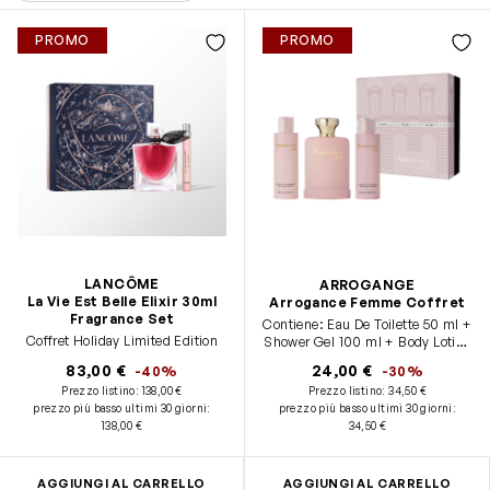
PROMO
PROMO
LANCÔME
ARROGANGE
La Vie Est Belle Elixir 30ml
Arrogance Femme Coffret
Fragrance Set
Contiene: Eau De Toilette 50 ml +
Coffret Holiday Limited Edition
Shower Gel 100 ml + Body Lotion
100 ml
83,00 €
24,00 €
-40%
-30%
Prezzo listino:
138,00 €
Prezzo listino:
34,50 €
prezzo più basso ultimi 30 giorni
:
prezzo più basso ultimi 30 giorni
:
138,00 €
34,50 €
AGGIUNGI AL CARRELLO
AGGIUNGI AL CARRELLO