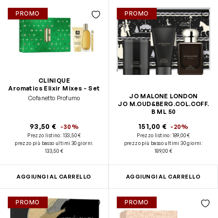
PROMO
PROMO
CLINIQUE
Aromatics Elixir Mixes - Set
JO MALONE LONDON
Cofanetto Profumo
JO M.OUD&BERG.COL.COFF.
B ML 50
93,50 €
151,00 €
-30%
-20%
Prezzo listino:
133,50 €
Prezzo listino:
189,00 €
prezzo più basso ultimi 30 giorni
:
prezzo più basso ultimi 30 giorni
:
133,50 €
189,00 €
AGGIUNGI AL CARRELLO
AGGIUNGI AL CARRELLO
PROMO
PROMO