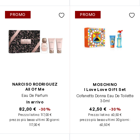
PROMO
PROMO
NARCISO RODRIGUEZ
MOSCHINO
All Of Me
I Love Love Gift Set
Eau De Parfum
Cofanetto Donna Eau De Toilette
30ml
In arrivo
82,00 €
42,50 €
-30%
-30%
Prezzo listino:
117,00 €
Prezzo listino:
60,50 €
prezzo più basso ultimi 30 giorni
:
prezzo più basso ultimi 30 giorni
:
117,00 €
60,50 €