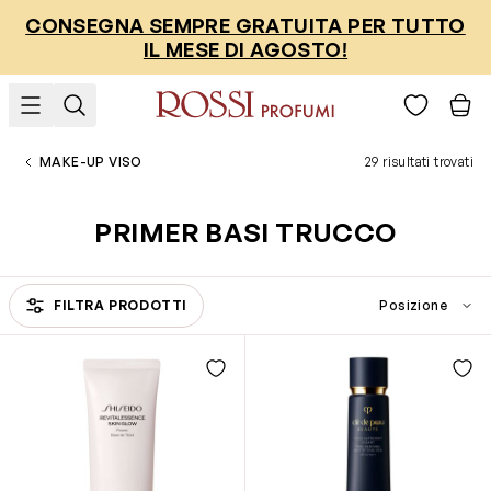
Salta al contenuto
CONSEGNA SEMPRE GRATUITA PER TUTTO
IL MESE DI AGOSTO!
MAKE-UP VISO
29 risultati trovati
PRIMER BASI TRUCCO
FILTRA PRODOTTI
Passa all'elenco prodotti