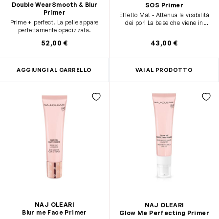
Double WearSmooth & Blur
SOS Primer
Primer
Effetto Mat - Attenua la visibilità
Prime + perfect. La pelle appare
dei pori La base che viene in
perfettamente opacizzata.
soccorso della pelle correggendo
l'incarnato e rispondendo a tutte
52,00 €
43,00 €
le sue esigenze.
AGGIUNGI AL CARRELLO
VAI AL PRODOTTO
NAJ OLEARI
NAJ OLEARI
Blur me Face Primer
Glow Me Perfecting Primer