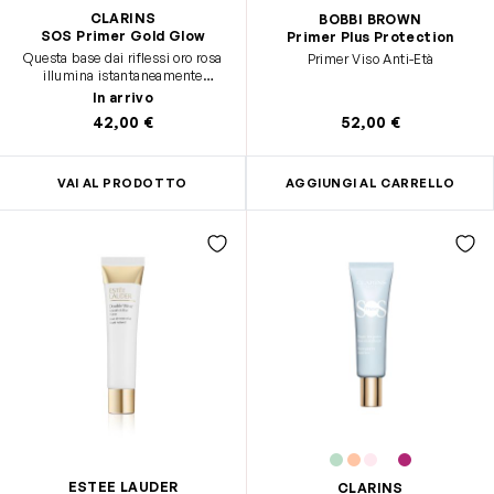
CLARINS
BOBBI BROWN
SOS Primer Gold Glow
Primer Plus Protection
Questa base dai riflessi oro rosa
Primer Viso Anti-Età
illumina istantaneamente
l’incarnato e prolunga la tenuta
In arrivo
del make-up.
42,00 €
52,00 €
VAI AL PRODOTTO
AGGIUNGI AL CARRELLO
ESTEE LAUDER
CLARINS