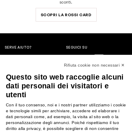
sconti.
SCOPRI LA ROSSI CARD
SERVE AIUTO?
SEGUICI SU
0522304744
Rifiuta cookie non necessari ✕
+39 3346440838
Questo sito web raccoglie alcuni
servizioclienti@rossiprofumi.it
dati personali dei visitatori e
utenti
SERVIZIO CLIENTI
ROSSI PROFUMI
Con il tuo consenso, noi e i nostri partner utilizziamo i cookie
Resi e rimborsi
Chi siamo
e tecnologie simili per archiviare, accedere ed elaborare i
Pagamenti
Contattaci
dati personali come, ad esempio, la visita al sito web o la
personalizzazione degli annunci. Poiché rispettiamo il tuo
Spedizione
Negozi
diritto alla privacy, è possibile scegliere di non consentire
Condizioni generali di vendita
Attiva la Rossi Card