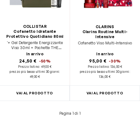
COLLISTAR
CLARINS
Cofanetto Idratante
Clarins Routine Multi-
Protettivo Quotidiano 80ml
Intensive
'+ Gel Detergente Energizzante
Cofanetto Viso Multi-Intensivo
Viso 30ml + Pochette THE
BRIDGE
In arrivo
In arrivo
24,50 €
95,00 €
-50%
-30%
Prezzo listino:
49,00 €
Prezzo listino:
136,00 €
prezzo più basso ultimi 30 giorni
:
prezzo più basso ultimi 30 giorni
:
49,00 €
136,00 €
VAI AL PRODOTTO
VAI AL PRODOTTO
Pagina 1 di 1