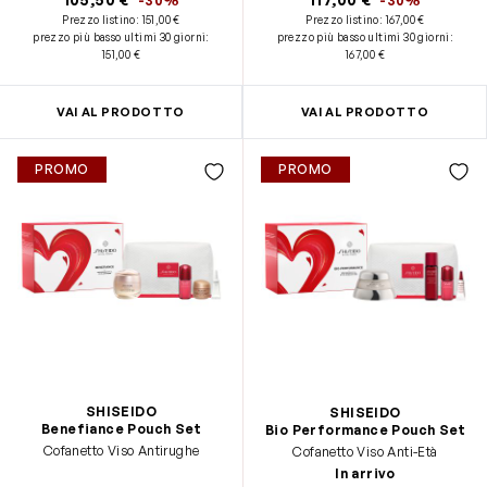
-30%
-30%
Prezzo listino:
151,00 €
Prezzo listino:
167,00 €
prezzo più basso ultimi 30 giorni
:
prezzo più basso ultimi 30 giorni
:
151,00 €
167,00 €
VAI AL PRODOTTO
VAI AL PRODOTTO
PROMO
PROMO
SHISEIDO
SHISEIDO
Benefiance Pouch Set
Bio Performance Pouch Set
Cofanetto Viso Antirughe
Cofanetto Viso Anti-Età
In arrivo