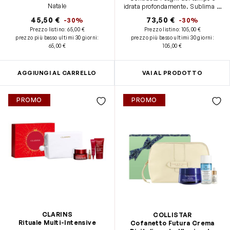
Natale
idrata profondamente. Sublima lo
sguardo.
45,50 €
73,50 €
-30%
-30%
Prezzo listino:
65,00 €
Prezzo listino:
105,00 €
prezzo più basso ultimi 30 giorni
:
prezzo più basso ultimi 30 giorni
:
65,00 €
105,00 €
AGGIUNGI AL CARRELLO
VAI AL PRODOTTO
PROMO
PROMO
CLARINS
COLLISTAR
Rituale Multi-Intensive
Cofanetto Futura Crema