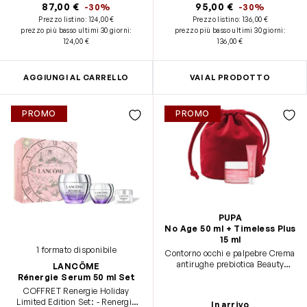
87,00 €
95,00 €
-30%
-30%
Prezzo listino:
124,00 €
Prezzo listino:
136,00 €
prezzo più basso ultimi 30 giorni
:
prezzo più basso ultimi 30 giorni
:
124,00 €
136,00 €
AGGIUNGI AL CARRELLO
VAI AL PRODOTTO
PROMO
PROMO
PUPA
No Age 50 ml + Timeless Plus
15 ml
1 formato disponibile
Contorno occhi e palpebre Crema
antirughe prebiotica Beauty
LANCÔME
Basket
Rénergie Serum 50 ml Set
COFFRET Renergie Holiday
Limited Edition Set: - Renergie
In arrivo