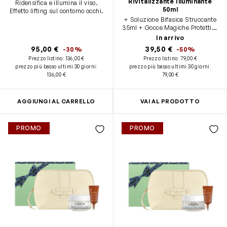
Rivitalizzante Illuminante
Ridensifica e illumina il viso.
50ml
Effetto lifting sul contorno occhi.
+ Soluzione Bifasica Struccante
35ml + Gocce Magiche Protettive
SPF50 5ml + Pochette THE
In arrivo
BRIDGE
95,00 €
39,50 €
-30%
-50%
Prezzo listino:
136,00 €
Prezzo listino:
79,00 €
prezzo più basso ultimi 30 giorni
:
prezzo più basso ultimi 30 giorni
:
136,00 €
79,00 €
AGGIUNGI AL CARRELLO
VAI AL PRODOTTO
PROMO
PROMO