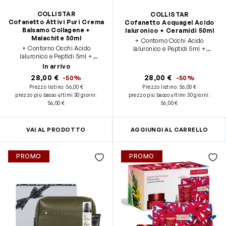
COLLISTAR
COLLISTAR
Cofanetto Attivi Puri Crema
Cofanetto Acquagel Acido
Balsamo Collagene +
Ialuronico + Ceramidi 50ml
Malachite 50ml
+ Contorno Occhi Acido
+ Contorno Occhi Acido
Ialuronico e Peptidi 5ml +
Ialuronico e Peptidi 5ml +
Pochette THE BRIDGE
Pochette THE BRIDGE
In arrivo
28,00 €
28,00 €
-50%
-50%
Prezzo listino:
56,00 €
Prezzo listino:
56,00 €
prezzo più basso ultimi 30 giorni
:
prezzo più basso ultimi 30 giorni
:
56,00 €
56,00 €
VAI AL PRODOTTO
AGGIUNGI AL CARRELLO
PROMO
PROMO