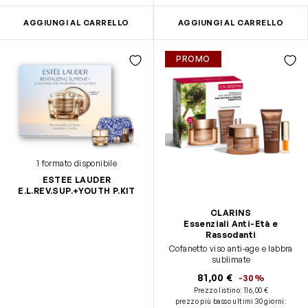
AGGIUNGI AL CARRELLO
AGGIUNGI AL CARRELLO
PROMO
1 formato disponibile
ESTEE LAUDER
E.L.REV.SUP.+YOUTH P.KIT
CLARINS
Essenziali Anti-Età e
Rassodanti
Cofanetto viso anti-age e labbra
sublimate
81,00 €
-30%
Prezzo listino:
116,00 €
prezzo più basso ultimi 30 giorni
: