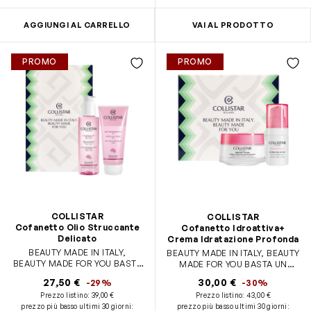
AGGIUNGI AL CARRELLO
VAI AL PRODOTTO
PROMO
PROMO
COLLISTAR
COLLISTAR
Cofanetto Olio Struccante
Cofanetto Idroattiva+
Delicato
Crema Idratazione Profonda
BEAUTY MADE IN ITALY,
BEAUTY MADE IN ITALY, BEAUTY
BEAUTY MADE FOR YOU BASTA
MADE FOR YOU BASTA UN
UN GESTO PER UNA PELLE
GESTO PER UNA PELLE
27,50 €
30,00 €
-29%
-30%
DETERSA E LUMINOSA grazie a:
IDRATATA FINO A 100H grazie a:
Prezzo listino:
39,00 €
Prezzo listino:
43,00 €
• Olio Struccante Delicato 150ml
• Idroattiva+ Crema Idratazione
prezzo più basso ultimi 30 giorni
:
prezzo più basso ultimi 30 giorni
:
• Gel Scrub Delicato Viso 100ml
Profonda 50ml • Idroattiva+