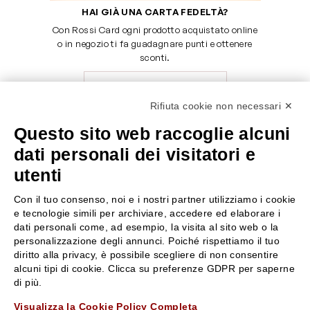
HAI GIÀ UNA CARTA FEDELTÀ?
Con Rossi Card ogni prodotto acquistato online
o in negozio ti fa guadagnare punti e ottenere
sconti.
SCOPRI LA ROSSI CARD
Rifiuta cookie non necessari ✕
Questo sito web raccoglie alcuni
dati personali dei visitatori e
SERVE AIUTO?
SEGUICI SU
utenti
0522304744
Con il tuo consenso, noi e i nostri partner utilizziamo i cookie
+39 3346440838
e tecnologie simili per archiviare, accedere ed elaborare i
dati personali come, ad esempio, la visita al sito web o la
personalizzazione degli annunci. Poiché rispettiamo il tuo
servizioclienti@rossiprofumi.it
diritto alla privacy, è possibile scegliere di non consentire
alcuni tipi di cookie. Clicca su preferenze GDPR per saperne
SERVIZIO CLIENTI
ROSSI PROFUMI
di più.
Resi e rimborsi
Chi siamo
Visualizza la Cookie Policy Completa