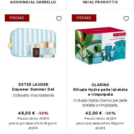
AGGIUNGI AL CARRELLO
VAI AL PRODOTTO
PROMO
PROMO
ESTEE LAUDER
CLARINS
Daywear Summer Set
Rituale Hydra pelle idratata
e rimpolpata
Cofanetto Viso Idratante
Il rituale Hydra Clarins per pelle
idratata e rimpolpata.
48,50 €
42,00 €
-30%
-30%
Prezzo listino:
69,00 €
Prezzo listino:
60,00 €
prezzo più basso ultimi 30 giorni
:
prezzo più basso ultimi 30 giorni
:
69,00 €
60,00 €