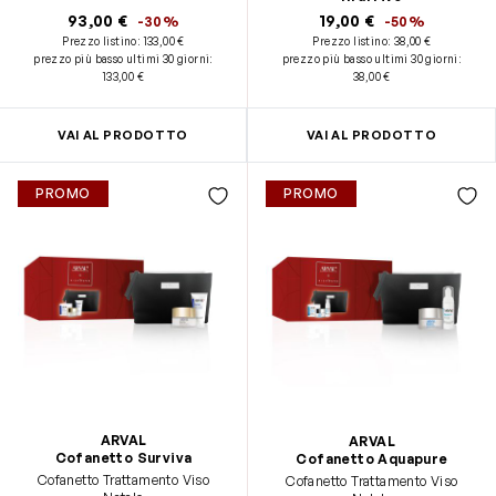
New H.P.N 300 Cream - formato
93,00 €
19,00 €
-30%
-50%
standard (50ml) - Renergie New
Prezzo listino:
133,00 €
Prezzo listino:
38,00 €
Cream - formato viaggio (15ml) -
prezzo più basso ultimi 30 giorni
:
prezzo più basso ultimi 30 giorni
:
Renergie Eye cream - formato
133,00 €
38,00 €
viaggio (5ml)
VAI AL PRODOTTO
VAI AL PRODOTTO
PROMO
PROMO
ARVAL
ARVAL
Cofanetto Surviva
Cofanetto Aquapure
Cofanetto Trattamento Viso
Cofanetto Trattamento Viso