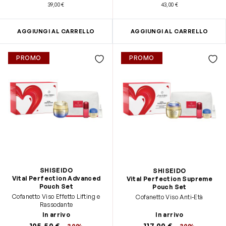
39,00 €
43,00 €
Hydro-gel Occhi Idratazione
Fresca 15ml
AGGIUNGI AL CARRELLO
AGGIUNGI AL CARRELLO
PROMO
PROMO
SHISEIDO
SHISEIDO
Vital Perfection Advanced
Vital Perfection Supreme
Pouch Set
Pouch Set
Cofanetto Viso Effetto Lifting e
Cofanetto Viso Anti-Età
Rassodante
In arrivo
In arrivo
105,50 €
117,00 €