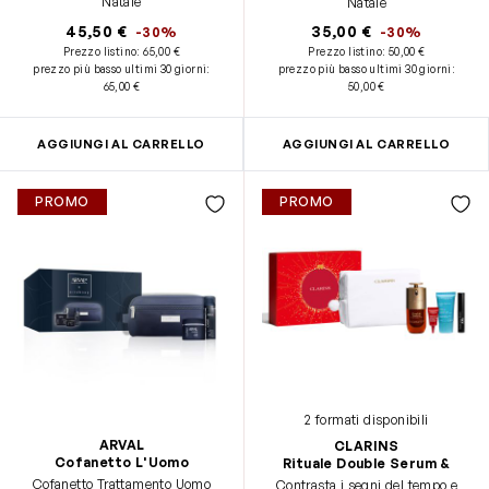
Natale
Natale
45,50 €
35,00 €
-30%
-30%
Prezzo listino:
65,00 €
Prezzo listino:
50,00 €
prezzo più basso ultimi 30 giorni
:
prezzo più basso ultimi 30 giorni
:
65,00 €
50,00 €
AGGIUNGI AL CARRELLO
AGGIUNGI AL CARRELLO
PROMO
PROMO
2 formati disponibili
ARVAL
CLARINS
Cofanetto L'Uomo
Rituale Double Serum &
Cofanetto Trattamento Uomo
Contrasta i segni del tempo e