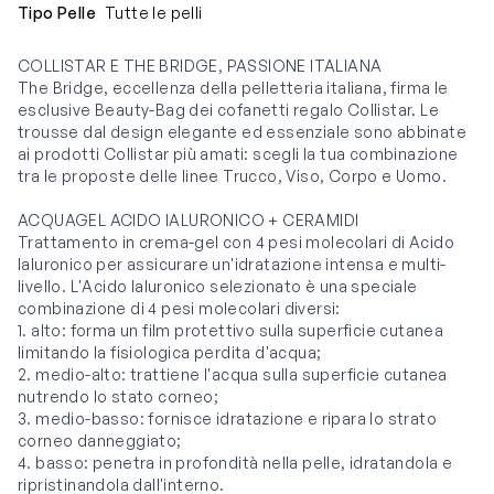
Tipo Pelle
Tutte le pelli
COLLISTAR E THE BRIDGE, PASSIONE ITALIANA
The Bridge, eccellenza della pelletteria italiana, firma le
esclusive Beauty-Bag dei cofanetti regalo Collistar. Le
trousse dal design elegante ed essenziale sono abbinate
ai prodotti Collistar più amati: scegli la tua combinazione
tra le proposte delle linee Trucco, Viso, Corpo e Uomo.
ACQUAGEL ACIDO IALURONICO + CERAMIDI
Trattamento in crema-gel con 4 pesi molecolari di Acido
Ialuronico per assicurare un'idratazione intensa e multi-
livello. L'Acido Ialuronico selezionato è una speciale
combinazione di 4 pesi molecolari diversi:
1. alto: forma un film protettivo sulla superficie cutanea
limitando la fisiologica perdita d'acqua;
2. medio-alto: trattiene l'acqua sulla superficie cutanea
nutrendo lo stato corneo;
3. medio-basso: fornisce idratazione e ripara lo strato
corneo danneggiato;
4. basso: penetra in profondità nella pelle, idratandola e
ripristinandola dall'interno.