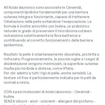
All'Acido Ialuronico sono associate le Ceramidi,
componenti lipidiche fondamentali per una barriera
cutanea integra e funzionante, capace di trattenere
l'idratazione nella pelle evitandone l'evaporazione. La
formula è inoltre arricchite con Inulina, un prebiotico
naturale in grado di preservare il microbioma cutaneo
nutrendone selettivamente la flora batterica e
contribuendo al corretto funzionamento della barriera
epidermica.
Risultati: la pelle è istantaneamente dissetata, protetta e
rinforzata. Progressivamente, le piccole rughe e i segni di
disidratazione vengono minimizzati, la superficie cutanea
risulta più morbida e distesa, come liftata.
Per chi: adatto a tutti i tipi di pelle, anche sensibili. La
texture oil free è particolarmente indicata per le pelli da
normali a miste.
CON 4 pesi molecolari di Acido Ialuronico - Ceramidi -
Inulina
SENZA siliconi - alcol - coloranti - allergeni del profumo -