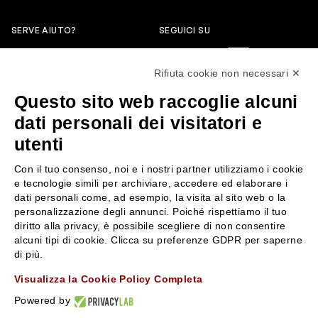
SERVE AIUTO?
SEGUICI SU
0522304744
Rifiuta cookie non necessari ✕
+39 3346440838
Questo sito web raccoglie alcuni
servizioclienti@rossiprofumi.it
dati personali dei visitatori e
utenti
SERVIZIO CLIENTI
ROSSI PROFUMI
Con il tuo consenso, noi e i nostri partner utilizziamo i cookie
Resi e rimborsi
Chi siamo
e tecnologie simili per archiviare, accedere ed elaborare i
Pagamenti
Contattaci
dati personali come, ad esempio, la visita al sito web o la
personalizzazione degli annunci. Poiché rispettiamo il tuo
Spedizione
Negozi
diritto alla privacy, è possibile scegliere di non consentire
Condizioni generali di vendita
Attiva la Rossi Card
alcuni tipi di cookie. Clicca su preferenze GDPR per saperne
Privacy Policy
Blog
di più.
Cookies
Rossissima
Visualizza la Cookie Policy Completa
Lavora con noi
Powered by
Segnalazione (Whistleblowing)