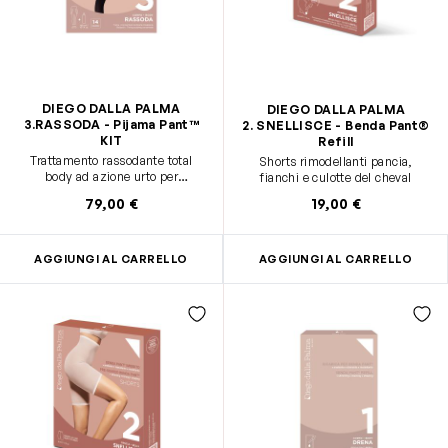
DIEGO DALLA PALMA
DIEGO DALLA PALMA
3.RASSODA - Pijama Pant™
2. SNELLISCE - Benda Pant®
KIT
Refill
Trattamento rassodante total
Shorts rimodellanti pancia,
body ad azione urto per
fianchi e culotte del cheval
rimodellare la silhouette di
79,00 €
19,00 €
gambe, fianchi, vita, braccia.
AGGIUNGI AL CARRELLO
AGGIUNGI AL CARRELLO