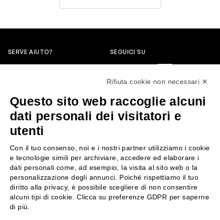
SERVE AIUTO?
SEGUICI SU
0522304744
Rifiuta cookie non necessari ✕
+39 3346440838
Questo sito web raccoglie alcuni
servizioclienti@rossiprofumi.it
dati personali dei visitatori e
utenti
SERVIZIO CLIENTI
ROSSI PROFUMI
Con il tuo consenso, noi e i nostri partner utilizziamo i cookie
Resi e rimborsi
Chi siamo
e tecnologie simili per archiviare, accedere ed elaborare i
Pagamenti
Contattaci
dati personali come, ad esempio, la visita al sito web o la
personalizzazione degli annunci. Poiché rispettiamo il tuo
Spedizione
Negozi
diritto alla privacy, è possibile scegliere di non consentire
Condizioni generali di vendita
Attiva la Rossi Card
alcuni tipi di cookie. Clicca su preferenze GDPR per saperne
Privacy Policy
Blog
di più.
Cookies
Rossissima