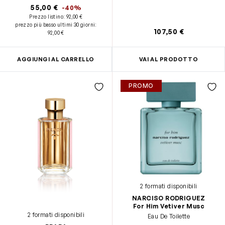
Vie Est Belle - formato standard
55,00 €
-40%
(30ml) - Latte Corpo La Vie Est
Prezzo listino:
92,00 €
Belle - formato viaggio (50ml) -
prezzo più basso ultimi 30 giorni
:
Shower Gel - formato viaggio
107,50 €
92,00 €
(50ml)
AGGIUNGI AL CARRELLO
VAI AL PRODOTTO
PROMO
2 formati disponibili
NARCISO RODRIGUEZ
For Him Vetiver Musc
2 formati disponibili
Eau De Toilette