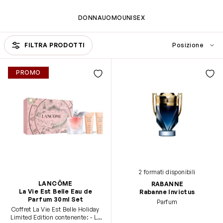
DONNA
UOMO
UNISEX
Passa all'elenco prodotti
FILTRA PRODOTTI
PROMO
2 formati disponibili
LANCÔME
RABANNE
La Vie Est Belle Eau de
Rabanne Invictus
Parfum 30ml Set
Parfum
Coffret La Vie Est Belle Holiday
Limited Edition contenente: - La