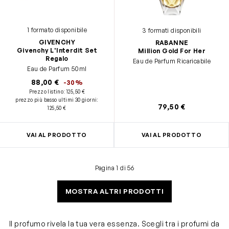
1 formato disponibile
3 formati disponibili
GIVENCHY
RABANNE
Givenchy L'Interdit Set
Million Gold For Her
Regalo
Eau de Parfum Ricaricabile
Eau de Parfum 50ml
88,00 €
-30%
Prezzo listino:
125,50 €
prezzo più basso ultimi 30 giorni
:
79,50 €
125,50 €
VAI AL PRODOTTO
VAI AL PRODOTTO
Pagina 1 di 56
MOSTRA ALTRI PRODOTTI
Il profumo rivela la tua vera essenza. Scegli tra i profumi da