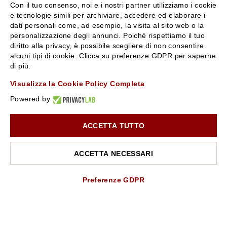
Con il tuo consenso, noi e i nostri partner utilizziamo i cookie
servizioclienti@rossiprofumi.it
e tecnologie simili per archiviare, accedere ed elaborare i
dati personali come, ad esempio, la visita al sito web o la
personalizzazione degli annunci. Poiché rispettiamo il tuo
SERVIZIO CLIENTI
ROSSI PROFUMI
diritto alla privacy, è possibile scegliere di non consentire
alcuni tipi di cookie. Clicca su preferenze GDPR per saperne
Resi e rimborsi
Chi siamo
di più.
Pagamenti
Contattaci
Visualizza la Cookie Policy Completa
Spedizione
Negozi
Condizioni generali di vendita
Attiva la Rossi Card
Powered by
Privacy Policy
Blog
Cookies
Rossissima
ACCETTA TUTTO
10% di Sconto sul primo ordine!
*
Iscriviti alla newsletter e rimani aggiornato con le novità e
Lavora con noi
le promozioni Rossi Profumi.
Segnalazione (Whistleblowing)
ACCETTA NECESSARI
*Il Buono non si applica su Articoli in Promozione
ISCRIVITI ALLA NEWSLETTER
Preferenze GDPR
Rossi Profumi Spa - Via Emilia Santo Stefano 9, 42121 Reggio Emilia - CF e
Nome
Cognome
P.IVA 01351170350 - REA RE-179054 Cap.Soc. € 120.000,00 i.v. - PEC
rossiprofumi@pec.rossiprofumi.it
- tutti i diritti riservati