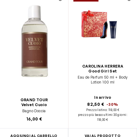
CAROLINA HERRERA
Good Girl Set
Eau de Parfum 50 ml + Body
Lotion 100 ml
In arrivo
GRAND TOUR
82,50 €
-30%
Velvet Cuoio
Prezzo listino:
118,00 €
Bagno Doccia
prezzo più basso ultimi 30 giorni
:
16,00 €
118,00 €
AGGIUNGI AL CARRELLO
VAI AL PRODOTTO