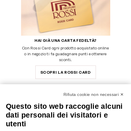
HAI GIÀ UNA CARTA FEDELTÀ?
Con Rossi Card ogni prodotto acquistato online
o in negozio ti fa guadagnare punti e ottenere
sconti.
SCOPRI LA ROSSI CARD
Rifiuta cookie non necessari ✕
Questo sito web raccoglie alcuni
SERVE AIUTO?
SEGUICI SU
dati personali dei visitatori e
0522304744
utenti
+39 3346440838