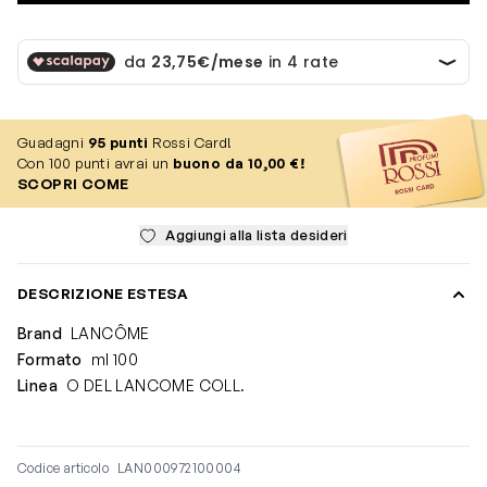
Guadagni
95
punti
Rossi Card!
Con 100 punti avrai un
buono da 10,00 €!
SCOPRI COME
Aggiungi alla lista desideri
DESCRIZIONE ESTESA
Brand
LANCÔME
Formato
ml 100
Linea
O DEL LANCOME COLL.
Codice articolo
LAN000972100004