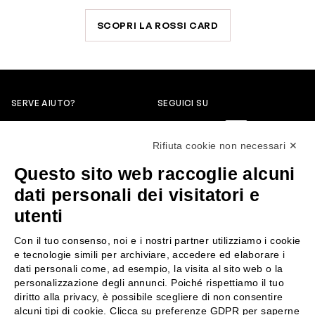
SCOPRI LA ROSSI CARD
SERVE AIUTO?
SEGUICI SU
0522304744
Rifiuta cookie non necessari ✕
+39 3346440838
Questo sito web raccoglie alcuni
servizioclienti@rossiprofumi.it
dati personali dei visitatori e
utenti
SERVIZIO CLIENTI
ROSSI PROFUMI
Con il tuo consenso, noi e i nostri partner utilizziamo i cookie
Resi e rimborsi
Chi siamo
e tecnologie simili per archiviare, accedere ed elaborare i
Pagamenti
Contattaci
dati personali come, ad esempio, la visita al sito web o la
personalizzazione degli annunci. Poiché rispettiamo il tuo
Spedizione
Negozi
diritto alla privacy, è possibile scegliere di non consentire
Condizioni generali di vendita
Attiva la Rossi Card
alcuni tipi di cookie. Clicca su preferenze GDPR per saperne