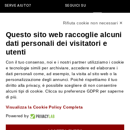
SERVE AIUTO?
SEGUICI SU
0522304744
Rifiuta cookie non necessari ✕
+39 3346440838
Questo sito web raccoglie alcuni
servizioclienti@rossiprofumi.it
dati personali dei visitatori e
utenti
SERVIZIO CLIENTI
ROSSI PROFUMI
Con il tuo consenso, noi e i nostri partner utilizziamo i cookie
Resi e rimborsi
Chi siamo
e tecnologie simili per archiviare, accedere ed elaborare i
Pagamenti
Contattaci
dati personali come, ad esempio, la visita al sito web o la
personalizzazione degli annunci. Poiché rispettiamo il tuo
Spedizione
Negozi
diritto alla privacy, è possibile scegliere di non consentire
Condizioni generali di vendita
Attiva la Rossi Card
alcuni tipi di cookie. Clicca su preferenze GDPR per saperne
Privacy Policy
Blog
di più.
Cookies
Rossissima
Visualizza la Cookie Policy Completa
Lavora con noi
Powered by
Segnalazione (Whistleblowing)