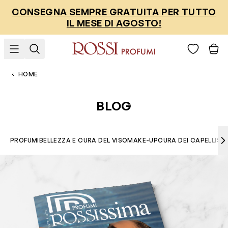
Salta al contenuto
CONSEGNA SEMPRE GRATUITA PER TUTTO
IL MESE DI AGOSTO!
HOME
BLOG
PROFUMI
BELLEZZA E CURA DEL VISO
MAKE-UP
CURA DEI CAPELLI
SO