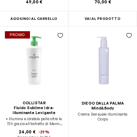
49,00 €
70,00 €
AGGIUNGI AL CARRELLO
VAI AL PRODOTTO
PROMO
COLLISTAR
DIEGO DALLA PALMA
Fluido Sublime Idra-
Mind&Body
Illuminante Levigante
Crema Sensuale Illuminante
• Illumina e idratala pelle oltre le
Corpo
72h grazie all’estratto di Manna
delle Madonie e al fitocomplesso
24,00 €
-29%
di Fiori di Verbasco italiano • La