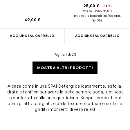
e aiuta ad affinare la grana
25,00 €
-31%
cutanea.
Prezzo listino:
36,00 €
prezzo più basso ultimi 30 giorni
:
49,00 €
36,00 €
AGGIUNGI AL CARRELLO
AGGIUNGI AL CARRELLO
Pagina 1 di 23
MOSTRA ALTRI PRODOTTI
A casa come in una SPA! Detergi delicatamente, esfolia,
idrata e tonifica per avere la pelle sempre soda, luminosa
e confortata dalla cura quotidiana. Scopri i prodotti dai
principi attivi pregiati, e dalle texture morbide e soffici e
goditi i momenti di vero relax!