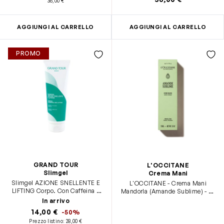
36,00 €
AGGIUNGI AL CARRELLO
AGGIUNGI AL CARRELLO
PROMO
GRAND TOUR
L'OCCITANE
Slimgel
Crema Mani
Slimgel AZIONE SNELLENTE E
L'OCCITANE - Crema Mani
LIFTING Corpo. Con Caffeina e
Mandorla (Amande Sublime) - 75
Thé Verde
ml - Texture leggera e profumo
In arrivo
delicato
14,00 €
-50%
Prezzo listino:
28,00 €