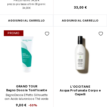
Prezzo listino:
34,00 €
Niacinamide uniforma la pelle e
prezzo più basso ultimi 30 giorni
:
minimizza le imperfezioni •
33,00 €
34,00 €
Texture leggera, ma voluttuosa
dalle note pure, vibranti e
delicate
AGGIUNGI AL CARRELLO
AGGIUNGI AL CARRELLO
PROMO
GRAND TOUR
L'OCCITANE
Bagno Doccia Tonificante
Acqua Profumata Corpo e
Capelli
BagnoDoccia Effetto Silhouette
con Acido Ialuronico e Thé verde
9,00 €
-50%