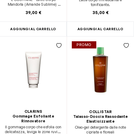
Mandorla (Amande Sublime) -
tonificante.
240 ml - Ammorbidisce e
39,00 €
35,00 €
rassoda
AGGIUNGI AL CARRELLO
AGGIUNGI AL CARRELLO
PROMO
CLARINS
COLLISTAR
Gommage Esfoliante
Talasso-Doccia Rassodante
Rinnovatore
Elasticizzante
Il gommage corpo che esfolia con
Oleo-gel detergente dalle note
delicatezza, leviga le zone ruvide
cipriate e floreali