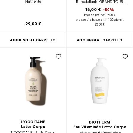
Nutriente
Rimodellante GRAND TOUR
migliora l’elasticità cutanea e
16,00 €
-50%
contrasta visibilmente il
Prezzo listino:
32,00 €
rilassamento della pelle. Con
prezzo più basso ultimi 30 giorni
:
ACIDO IALURONICO, THE
29,00 €
32,00 €
VERDE, ALGA ROSSA,
COMPLESSO RASSODANTE
AGGIUNGI AL CARRELLO
AGGIUNGI AL CARRELLO
L'OCCITANE
BIOTHERM
Latte Corpo
Eau Vitaminée Latte Corpo
L'OCCITANE - Latte Corpo
Latte corpo rinfrescante e