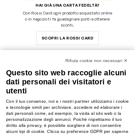
HAI GIÀ UNA CARTA FEDELTÀ?
Con Rossi Card ogni prodotto acquistato online
o in negozio ti fa guadagnare punti e ottenere
sconti.
SCOPRI LA ROSSI CARD
Rifiuta cookie non necessari ✕
Questo sito web raccoglie alcuni
SERVE AIUTO?
SEGUICI SU
dati personali dei visitatori e
0522304744
utenti
+39 3346440838
Con il tuo consenso, noi e i nostri partner utilizziamo i cookie
servizioclienti@rossiprofumi.it
e tecnologie simili per archiviare, accedere ed elaborare i
dati personali come, ad esempio, la visita al sito web o la
personalizzazione degli annunci. Poiché rispettiamo il tuo
SERVIZIO CLIENTI
ROSSI PROFUMI
diritto alla privacy, è possibile scegliere di non consentire
alcuni tipi di cookie. Clicca su preferenze GDPR per saperne
Resi e rimborsi
Chi siamo