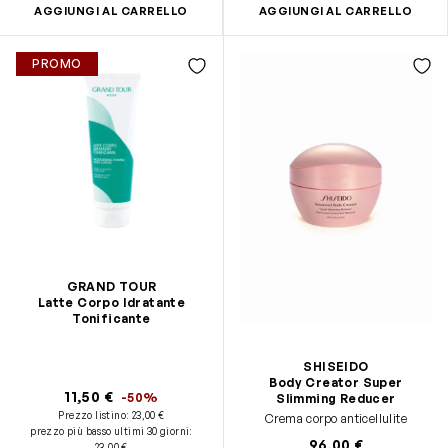
dell’invecchiamento causati dal
AGGIUNGI AL CARRELLO
AGGIUNGI AL CARRELLO
sole • Senza: siliconi, ingredienti
di origine animale •
Dermatologicamente testato
PROMO
GRAND TOUR
Latte Corpo Idratante
Tonificante
SHISEIDO
Body Creator Super
11,50 €
-50%
Slimming Reducer
Prezzo listino:
23,00 €
Crema corpo anticellulite
prezzo più basso ultimi 30 giorni
:
96,00 €
23,00 €