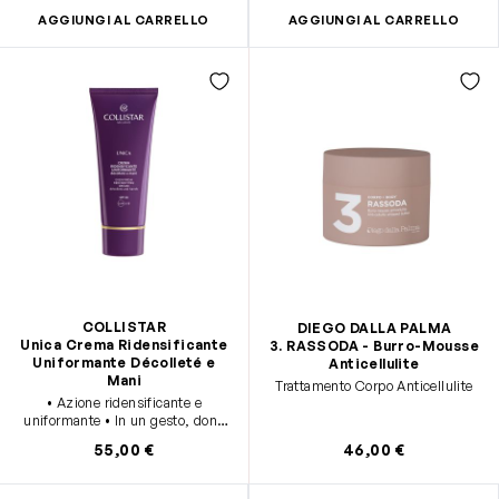
AGGIUNGI AL CARRELLO
AGGIUNGI AL CARRELLO
COLLISTAR
DIEGO DALLA PALMA
Unica Crema Ridensificante
3. RASSODA - Burro-Mousse
Uniformante Décolleté e
Anticellulite
Mani
Trattamento Corpo Anticellulite
• Azione ridensificante e
uniformante • In un gesto, dona
nutrimento e protezione
55,00 €
46,00 €
quotidiana • Con SPF 30 e
protezione UVA e UVB, per
prevenire i segni