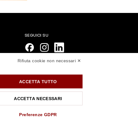
SEGUICI SU
Rifiuta cookie non necessari ✕
PAGAMENTI SICURI
ACCETTA TUTTO
ACCETTA NECESSARI
Preferenze GDPR
.rossiprofumi.it
- tutti i diritti riservati