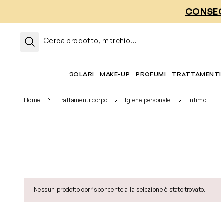
Salta al contenuto
CONSEG
Cerca prodotto, marchio...
SOLARI
MAKE-UP
PROFUMI
TRATTAMENTI
Home
Trattamenti corpo
Igiene personale
Intimo
Nessun prodotto corrispondente alla selezione è stato trovato.