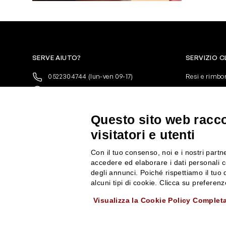
SERVE AIUTO?
SERVIZIO C
0522304744
(lun-ven 09-17)
Resi e rimbo
+39 3346440838
Pagamenti
servizioclienti@rossiprofumi.it
Spedizione
Condizioni ge
Questo sito web raccog
Privacy Polic
visitatori e utenti
10% di Sconto sul primo ordine!
*
Cookies
Iscriviti alla newsletter e rimani
Con il tuo consenso, noi e i nostri partne
aggiornato con le novità e le promozioni
accedere ed elaborare i dati personali c
Rossi Profumi.
degli annunci. Poiché rispettiamo il tuo d
*Il Buono non si applica su Articoli in
alcuni tipi di cookie. Clicca su prefere
Promozione
Visualizza la Cookie Policy Complet
Rossi Profumi Spa - Via Emilia Santo Stefano 9, 42121 Reggio Emilia - CF e 
ISCRIVITI ALLA NEWSLETTER