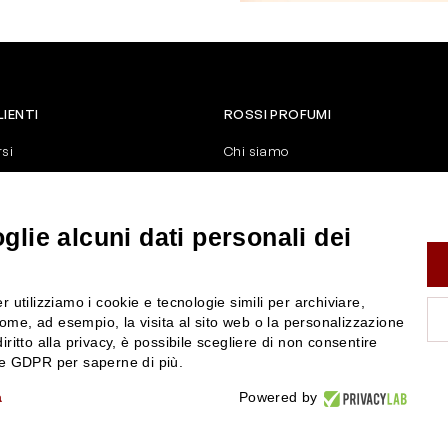
LIENTI
ROSSI PROFUMI
rsi
Chi siamo
Contattaci
Negozi
nerali di vendita
Attiva la Rossi Card
lie alcuni dati personali dei
y
Blog
Rossissima
r utilizziamo i cookie e tecnologie simili per archiviare,
Lavora con noi
ome, ad esempio, la visita al sito web o la personalizzazione
Segnalazione (Whistleblowing)
iritto alla privacy, è possibile scegliere di non consentire
nze GDPR per saperne di più.
a
Powered by
P.IVA 01351170350 - REA RE-179054 Cap.Soc. € 120.000,00 i.v. - PEC
rossiprofumi@pec