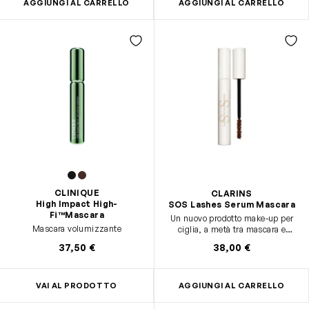
AGGIUNGI AL CARRELLO
AGGIUNGI AL CARRELLO
CLINIQUE
CLARINS
High Impact High-
SOS Lashes Serum Mascara
Fi™Mascara
Un nuovo prodotto make-up per
Mascara volumizzante
ciglia, a metà tra mascara e
trattamento, che conferisce
37,50 €
38,00 €
volume, lunghezza, densità,
curvatura e definizione a ogni
passaggio.
VAI AL PRODOTTO
AGGIUNGI AL CARRELLO