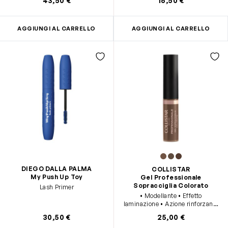
43,50 €
16,50 €
AGGIUNGI AL CARRELLO
AGGIUNGI AL CARRELLO
DIEGO DALLA PALMA
COLLISTAR
My Push Up Toy
Gel Professionale
Sopracciglia Colorato
Lash Primer
• Modellante • Effetto
laminazione • Azione rinforzante
• Lunga durata • Con mini-
30,50 €
25,00 €
applicatore alta precisione