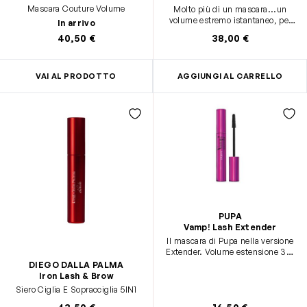
Mascara Couture Volume
Molto più di un mascara...un
volume estremo istantaneo, per
In arrivo
ciglia naturalmente più
40,50 €
38,00 €
voluminose giorno dopo giorno
con questo trattamento
concentrato.
VAI AL PRODOTTO
AGGIUNGI AL CARRELLO
PUPA
Vamp! Lash Extender
Il mascara di Pupa nella versione
Extender. Volume estensione 3D.
Ciglia amplificate e liftate
DIEGO DALLA PALMA
all’infinito.
Iron Lash & Brow
Siero Ciglia E Sopracciglia 5IN1