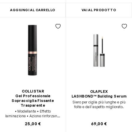
AGGIUNGI AL CARRELLO
VAI AL PRODOTTO
COLLISTAR
OLAPLEX
Gel Professionale
LASHBOND™ Building Serum
Sopracciglia Fissante
Siero per ciglia più lunghe e più
Trasparente
folte e dall'aspetto migliorato.
• Modellante • Effetto
laminazione • Azione rinforzante
• Lunga durata • Con mini-
25,00 €
69,00 €
applicatore alta precisione