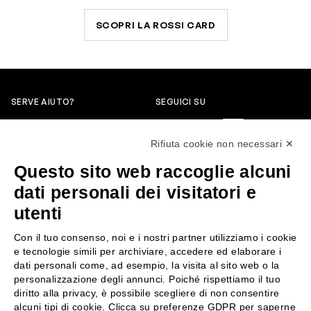
SCOPRI LA ROSSI CARD
SERVE AIUTO?
SEGUICI SU
0522304744
Rifiuta cookie non necessari ✕
+39 3346440838
Questo sito web raccoglie alcuni
servizioclienti@rossiprofumi.it
dati personali dei visitatori e
utenti
SERVIZIO CLIENTI
ROSSI PROFUMI
Con il tuo consenso, noi e i nostri partner utilizziamo i cookie
Resi e rimborsi
Chi siamo
e tecnologie simili per archiviare, accedere ed elaborare i
Pagamenti
Contattaci
dati personali come, ad esempio, la visita al sito web o la
personalizzazione degli annunci. Poiché rispettiamo il tuo
Spedizione
Negozi
diritto alla privacy, è possibile scegliere di non consentire
Condizioni generali di vendita
Attiva la Rossi Card
alcuni tipi di cookie. Clicca su preferenze GDPR per saperne