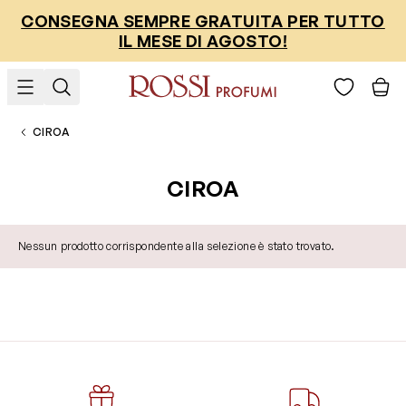
Salta al contenuto
CONSEGNA SEMPRE GRATUITA PER TUTTO
IL MESE DI AGOSTO!
CIROA
CIROA
Nessun prodotto corrispondente alla selezione è stato trovato.