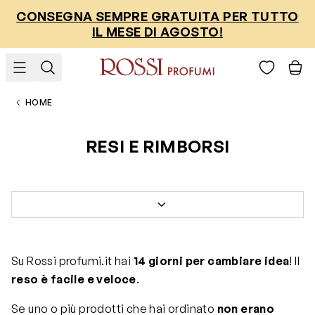
Salta al contenuto
CONSEGNA SEMPRE GRATUITA PER TUTTO
IL MESE DI AGOSTO!
HOME
RESI E RIMBORSI
Su Rossi profumi.it hai
14 giorni per cambiare idea
! Il
reso è facile e veloce
.
Se uno o più prodotti che hai ordinato
non erano