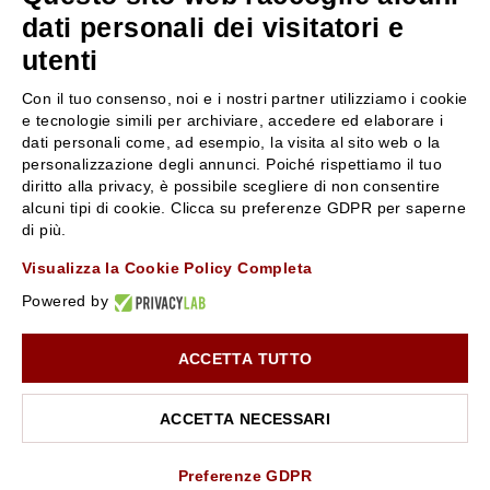
servizioclienti@rossiprofumi.it
dati personali dei visitatori e
utenti
SERVIZIO CLIENTI
ROSSI PROFUMI
Con il tuo consenso, noi e i nostri partner utilizziamo i cookie
Resi e rimborsi
Chi siamo
e tecnologie simili per archiviare, accedere ed elaborare i
Pagamenti
Contattaci
dati personali come, ad esempio, la visita al sito web o la
personalizzazione degli annunci. Poiché rispettiamo il tuo
Spedizione
Negozi
diritto alla privacy, è possibile scegliere di non consentire
Condizioni generali di vendita
Attiva la Rossi Card
alcuni tipi di cookie. Clicca su preferenze GDPR per saperne
Privacy Policy
Blog
di più.
Cookies
Rossissima
Visualizza la Cookie Policy Completa
Lavora con noi
Powered by
Segnalazione (Whistleblowing)
ACCETTA TUTTO
10% di Sconto sul primo ordine!
*
Iscriviti alla newsletter e rimani aggiornato con le novità e
le promozioni Rossi Profumi.
ACCETTA NECESSARI
*Il Buono non si applica su Articoli in Promozione
Rossi Profumi Spa - Via Emilia Santo Stefano 9, 42121 Reggio Emilia - CF e
P.IVA 01351170350 - REA RE-179054 Cap.Soc. € 120.000,00 i.v. - PEC
rossiprofumi@pec.rossiprofumi.it
- tutti i diritti riservati
ISCRIVITI ALLA NEWSLETTER
Preferenze GDPR