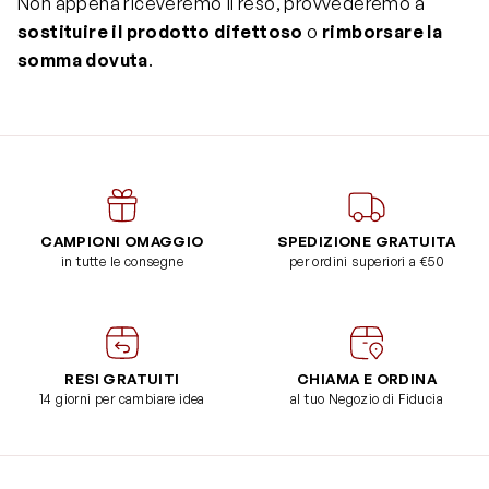
Non appena riceveremo il reso, provvederemo a
sostituire il prodotto difettoso
o
rimborsare la
somma dovuta
.
CAMPIONI OMAGGIO
SPEDIZIONE GRATUITA
in tutte le consegne
per ordini superiori a €50
RESI GRATUITI
CHIAMA E ORDINA
14 giorni per cambiare idea
al tuo Negozio di Fiducia