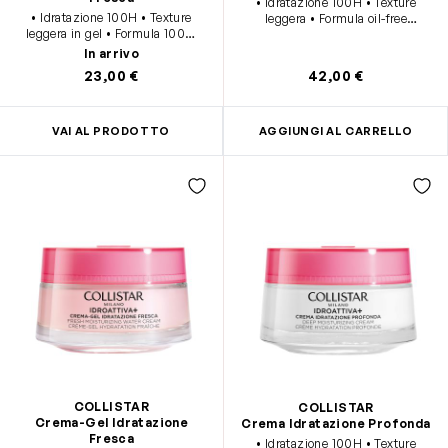
• Idratazione 100H • Texture
• Idratazione 100H • Texture
leggera • Formula oil-free
leggera in gel • Formula 100%
opacizzante • Formula 100%
vegan • +95% di origine naturale
vegan • +95% di origine naturale
In arrivo
• 0% siiconi • Ideale per pelli da
• 0% siiconi • Ideale per pelli da
23,00 €
42,00 €
normali a miste
miste a grasse
VAI AL PRODOTTO
AGGIUNGI AL CARRELLO
COLLISTAR
COLLISTAR
Crema-Gel Idratazione
Crema Idratazione Profonda
Fresca
• Idratazione 100H • Texture