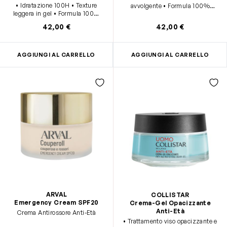
• Idratazione 100H • Texture
avvolgente • Formula 100%
leggera in gel • Formula 100%
vegan • +95% di origine naturale
vegan • +95% di origine naturale
• 0% siiconi • Ideale per pelli da
42,00 €
42,00 €
• 0% siiconi • Ideale per pelli da
normali a secche
normali a miste
AGGIUNGI AL CARRELLO
AGGIUNGI AL CARRELLO
ARVAL
COLLISTAR
Emergency Cream SPF20
Crema-Gel Opacizzante
Anti-Età
Crema Antirossore Anti-Età
• Trattamento viso opacizzante e