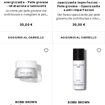
energizzante - Pelle giovane
opacizzante imperfezioni -
- Idratazione e luminosità
Pelle giovane - Opacizzante
e anti-imperfezioni
La crema per pelle giovane che
contribuisce a risvegliare la pelle,
Gel fresco opacizzante per pelle
intensificare l’idratazione e la
giovane che contribuisce a ridurre
luminosità dell’incarnato.
visibilmente l’effetto lucido e
30,00 €
30,00 €
combatte le imperfezioni. Effetto
anti-lucidità immediato.
AGGIUNGI AL CARRELLO
AGGIUNGI AL CARRELLO
BOBBI BROWN
BOBBI BROWN