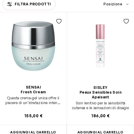
FILTRA PRODOTTI
Passa all'elenco prodotti
SENSAI
SISLEY
Fresh Cream
Peaux Sensibles Soin
Apaisant
Questa crema-gel unica offre il
piacere di un’idratazione intensa
Soin lenitivo per la sensibilità
e una freschezza idratante.
cutanea e le sensazioni di disagio
155,00 €
186,00 €
AGGIUNGI AL CARRELLO
AGGIUNGI AL CARRELLO