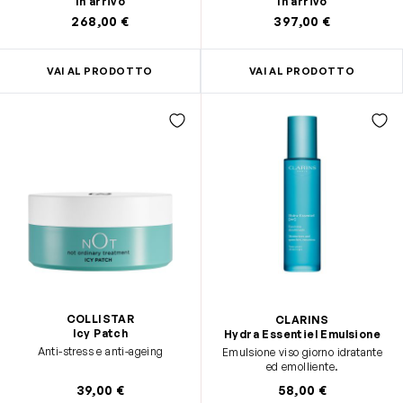
In arrivo
In arrivo
ricchezza di un olio.
268,00 €
397,00 €
VAI AL PRODOTTO
VAI AL PRODOTTO
COLLISTAR
CLARINS
Icy Patch
Hydra Essentiel Emulsione
Anti-stress e anti-ageing
Emulsione viso giorno idratante
ed emolliente.
39,00 €
58,00 €