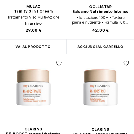
MULAC
COLLISTAR
Trinity 3 in 1 Cream
Balsamo Nutrimento Intenso
Trattamento Viso Multi-Azione
• Idratazione 100H • Texture
piena e nutriente • Formula 100%
In arrivo
vegan • +95% di origine naturale
29,00 €
42,00 €
• 0% siiconi • Ideale per pelli
secche
VAI AL PRODOTTO
AGGIUNGI AL CARRELLO
CLARINS
CLARINS
RE-BOOST crema idratante