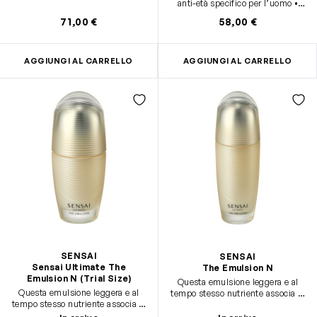
anti-età specifico per l’uomo •
Texture leggera in gel-crema di
71,00 €
58,00 €
facile assorbimento • Adatto alla
pelle mista/grassa, anche
sensibile
AGGIUNGI AL CARRELLO
AGGIUNGI AL CARRELLO
SENSAI
SENSAI
Sensai Ultimate The
The Emulsion N
Emulsion N (Trial Size)
Questa emulsione leggera e al
Questa emulsione leggera e al
tempo stesso nutriente associa la
tempo stesso nutriente associa la
freschezza di un'essenza e la
freschezza di un'essenza e la
ricchezza di un olio.