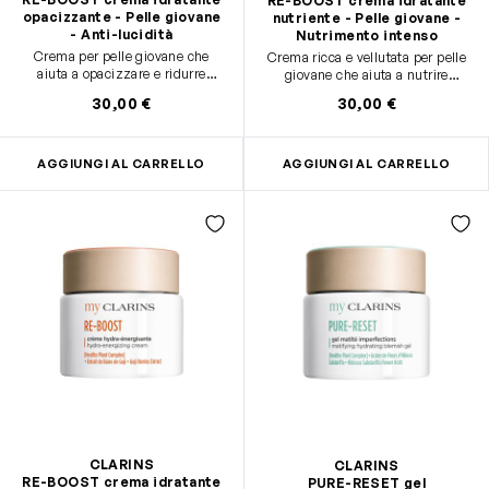
RE-BOOST crema idratante
opacizzante - Pelle giovane
nutriente - Pelle giovane -
- Anti-lucidità
Nutrimento intenso
Crema per pelle giovane che
Crema ricca e vellutata per pelle
aiuta a opacizzare e ridurre
giovane che aiuta a nutrire
visibilmente e a lungo l’effetto
intensamente la pelle secca e
30,00 €
30,00 €
lucido. Effetto opacizzante
sensibile. Effetto comfort
immediato.
garantito.
AGGIUNGI AL CARRELLO
AGGIUNGI AL CARRELLO
CLARINS
CLARINS
RE-BOOST crema idratante
PURE-RESET gel