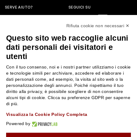
SERVE AIUTO?
SEGUICI SU
0522304744
Rifiuta cookie non necessari ✕
+39 3346440838
Questo sito web raccoglie alcuni
servizioclienti@rossiprofumi.it
dati personali dei visitatori e
utenti
SERVIZIO CLIENTI
ROSSI PROFUMI
Con il tuo consenso, noi e i nostri partner utilizziamo i cookie
Resi e rimborsi
Chi siamo
e tecnologie simili per archiviare, accedere ed elaborare i
Pagamenti
Contattaci
dati personali come, ad esempio, la visita al sito web o la
personalizzazione degli annunci. Poiché rispettiamo il tuo
Spedizione
Negozi
diritto alla privacy, è possibile scegliere di non consentire
Condizioni generali di vendita
Attiva la Rossi Card
alcuni tipi di cookie. Clicca su preferenze GDPR per saperne
Privacy Policy
Blog
di più.
Cookies
Rossissima
Visualizza la Cookie Policy Completa
Lavora con noi
Powered by
Segnalazione (Whistleblowing)