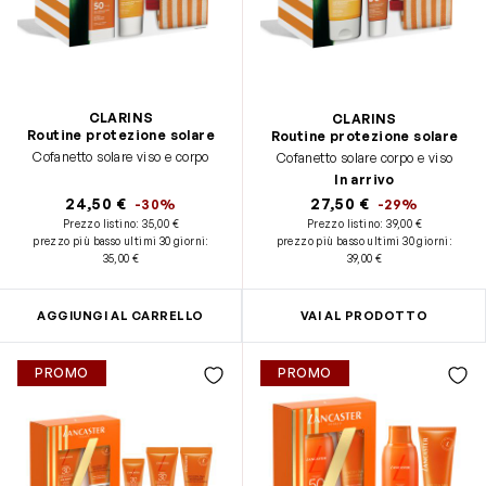
CLARINS
CLARINS
Routine protezione solare
Routine protezione solare
Cofanetto solare viso e corpo
Cofanetto solare corpo e viso
In arrivo
24,50 €
27,50 €
-30%
-29%
Prezzo listino:
35,00 €
Prezzo listino:
39,00 €
prezzo più basso ultimi 30 giorni
:
prezzo più basso ultimi 30 giorni
:
35,00 €
39,00 €
AGGIUNGI AL CARRELLO
VAI AL PRODOTTO
PROMO
PROMO