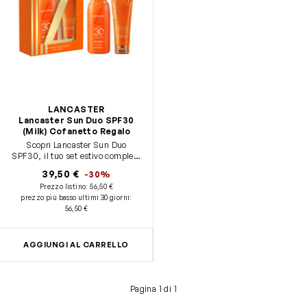
LANCASTER
Lancaster Sun Duo SPF30
(Milk) Cofanetto Regalo
Scopri Lancaster Sun Duo
SPF30, il tuo set estivo completo
per una pelle protetta e luminosa.
39,50 €
-30%
Questo set Lancaster Sun Care
Prezzo listino:
56,50 €
contiene: - Sun Beauty Body Milk
prezzo più basso ultimi 30 giorni
:
SPF30, 175ml - Golden Tan
56,50 €
Maximizer After Sun Lotion,
125ml
AGGIUNGI AL CARRELLO
Pagina 1 di 1