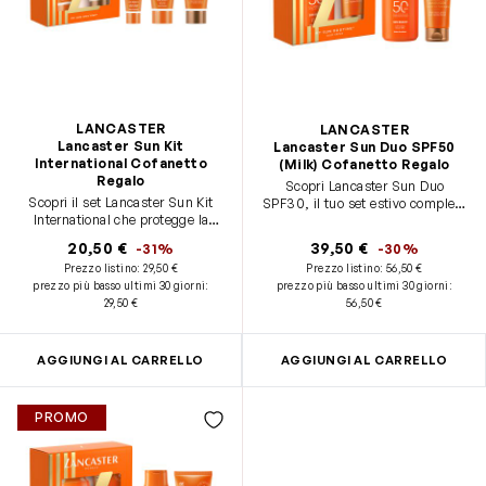
LANCASTER
LANCASTER
Lancaster Sun Kit
Lancaster Sun Duo SPF50
International Cofanetto
(Milk) Cofanetto Regalo
Regalo
Scopri Lancaster Sun Duo
Scopri il set Lancaster Sun Kit
SPF30, il tuo set estivo completo
International che protegge la
per una pelle protetta e luminosa.
pelle di viso e corpo e prolunga
Questo set Lancaster Sun Care
20,50 €
39,50 €
-31%
-30%
l’abbronzatura. Questo set
contiene: - Sun Beauty Body Milk
Prezzo listino:
29,50 €
Prezzo listino:
56,50 €
Lancaster Sun Care contiene: -
SPF50, 175ml - Golden Tan
prezzo più basso ultimi 30 giorni
:
prezzo più basso ultimi 30 giorni
:
Sun Beauty Face Cream SPF30,
Maximizer After Sun Lotion,
29,50 €
56,50 €
15ml - Sun Beauty Body Milk
125ml
SPF30, 50ml - Golden Tan
Maximizer After Sun Lotion,
50ml
AGGIUNGI AL CARRELLO
AGGIUNGI AL CARRELLO
PROMO