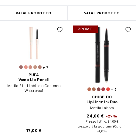
VAI AL PRODOTTO
VAI AL PRODOTTO
PROMO
+
7
PUPA
Vamp Lip Pencil
Matita 2 in 1 Labbra e Contorno
+
7
Waterproof
SHISEIDO
LipLiner InkDuo
Matita Labbra
24,00 €
-29%
Prezzo listino:
34,00 €
prezzo più basso ultimi 30 giorni
:
17,00 €
34,00 €