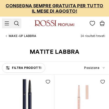
Salta al contenuto
CONSEGNA SEMPRE GRATUITA PER TUTTO
IL MESE DI AGOSTO!
MAKE-UP LABBRA
24 risultati trovati
MATITE LABBRA
FILTRA PRODOTTI
Passa all'elenco prodotti