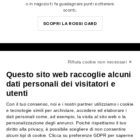
o in negozio ti fa guadagnare punti e ottenere
sconti.
SCOPRI LA ROSSI CARD
SERVE AIUTO?
SEGUICI SU
Rifiuta cookie non necessari ✕
0522304744
Questo sito web raccoglie alcuni
+39 3346440838
dati personali dei visitatori e
utenti
servizioclienti@rossiprofumi.it
Con il tuo consenso, noi e i nostri partner utilizziamo i cookie
e tecnologie simili per archiviare, accedere ed elaborare i
SERVIZIO CLIENTI
ROSSI PROFUMI
dati personali come, ad esempio, la visita al sito web o la
Resi e rimborsi
Chi siamo
personalizzazione degli annunci. Poiché rispettiamo il tuo
diritto alla privacy, è possibile scegliere di non consentire
Pagamenti
Contattaci
alcuni tipi di cookie. Clicca su preferenze GDPR per saperne
Spedizione
Negozi