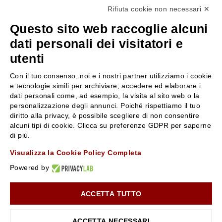
Rifiuta cookie non necessari ✕
+39 3346440838
Questo sito web raccoglie alcuni
servizioclienti@rossiprofumi.it
dati personali dei visitatori e
utenti
SERVIZIO CLIENTI
ROSSI PROFUMI
Con il tuo consenso, noi e i nostri partner utilizziamo i cookie
Resi e rimborsi
Chi siamo
e tecnologie simili per archiviare, accedere ed elaborare i
Pagamenti
Contattaci
dati personali come, ad esempio, la visita al sito web o la
personalizzazione degli annunci. Poiché rispettiamo il tuo
Spedizione
Negozi
diritto alla privacy, è possibile scegliere di non consentire
Condizioni generali di vendita
Attiva la Rossi Card
alcuni tipi di cookie. Clicca su preferenze GDPR per saperne
Privacy Policy
Blog
di più.
Cookies
Rossissima
Visualizza la Cookie Policy Completa
Lavora con noi
Powered by
Segnalazione (Whistleblowing)
ACCETTA TUTTO
10% di Sconto sul primo ordine!
*
Iscriviti alla newsletter e rimani aggiornato con le novità e
le promozioni Rossi Profumi.
ACCETTA NECESSARI
*Il Buono non si applica su Articoli in Promozione