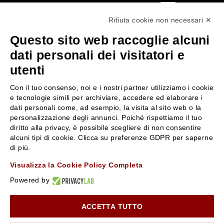
0522304744
Rifiuta cookie non necessari ✕
+39 3346440838
Questo sito web raccoglie alcuni
servizioclienti@rossiprofumi.it
dati personali dei visitatori e
utenti
SERVIZIO CLIENTI
ROSSI PROFUMI
Con il tuo consenso, noi e i nostri partner utilizziamo i cookie
Resi e rimborsi
Chi siamo
e tecnologie simili per archiviare, accedere ed elaborare i
Pagamenti
Contattaci
dati personali come, ad esempio, la visita al sito web o la
personalizzazione degli annunci. Poiché rispettiamo il tuo
Spedizione
Negozi
diritto alla privacy, è possibile scegliere di non consentire
Condizioni generali di vendita
Attiva la Rossi Card
alcuni tipi di cookie. Clicca su preferenze GDPR per saperne
Privacy Policy
Blog
di più.
Cookies
Rossissima
Visualizza la Cookie Policy Completa
Lavora con noi
Powered by
Segnalazione (Whistleblowing)
ACCETTA TUTTO
10% di Sconto sul primo ordine!
*
Iscriviti alla newsletter e rimani aggiornato con le novità e