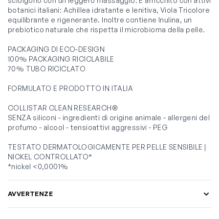
sciolgono con un leggero massaggio. È arricchito con attivi
botanici italiani: Achillea idratante e lenitiva, Viola Tricolore
equilibrante e rigenerante. Inoltre contiene Inulina, un
prebiotico naturale che rispetta il microbioma della pelle.
PACKAGING DI ECO-DESIGN
100% PACKAGING RICICLABILE
70% TUBO RICICLATO
FORMULATO E PRODOTTO IN ITALIA
COLLISTAR CLEAN RESEARCH®
SENZA siliconi - ingredienti di origine animale - allergeni del
profumo - alcool - tensioattivi aggressivi - PEG
TESTATO DERMATOLOGICAMENTE PER PELLE SENSIBILE |
NICKEL CONTROLLATO*
*nickel <0,0001%
AVVERTENZE