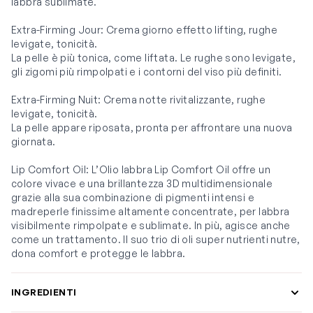
labbra sublimate.
Extra-Firming Jour: Crema giorno effetto lifting, rughe
levigate, tonicità.
La pelle è più tonica, come liftata. Le rughe sono levigate,
gli zigomi più rimpolpati e i contorni del viso più definiti.
Extra-Firming Nuit: Crema notte rivitalizzante, rughe
levigate, tonicità.
La pelle appare riposata, pronta per affrontare una nuova
giornata.
Lip Comfort Oil: L’Olio labbra Lip Comfort Oil offre un
colore vivace e una brillantezza 3D multidimensionale
grazie alla sua combinazione di pigmenti intensi e
madreperle finissime altamente concentrate, per labbra
visibilmente rimpolpate e sublimate. In più, agisce anche
come un trattamento. Il suo trio di oli super nutrienti nutre,
dona comfort e protegge le labbra.
INGREDIENTI