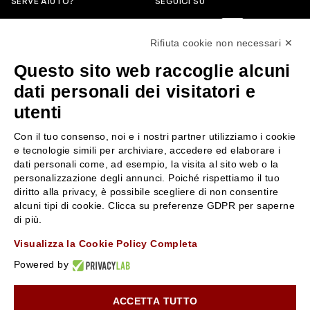
SERVE AIUTO?
SEGUICI SU
0522304744
Rifiuta cookie non necessari ✕
+39 3346440838
Questo sito web raccoglie alcuni
servizioclienti@rossiprofumi.it
dati personali dei visitatori e
utenti
SERVIZIO CLIENTI
ROSSI PROFUMI
Con il tuo consenso, noi e i nostri partner utilizziamo i cookie
Resi e rimborsi
Chi siamo
e tecnologie simili per archiviare, accedere ed elaborare i
Pagamenti
Contattaci
dati personali come, ad esempio, la visita al sito web o la
personalizzazione degli annunci. Poiché rispettiamo il tuo
Spedizione
Negozi
diritto alla privacy, è possibile scegliere di non consentire
Condizioni generali di vendita
Attiva la Rossi Card
alcuni tipi di cookie. Clicca su preferenze GDPR per saperne
Privacy Policy
Blog
di più.
Cookies
Rossissima
Visualizza la Cookie Policy Completa
Lavora con noi
Powered by
Segnalazione (Whistleblowing)
ACCETTA TUTTO
10% di Sconto sul primo ordine!
*