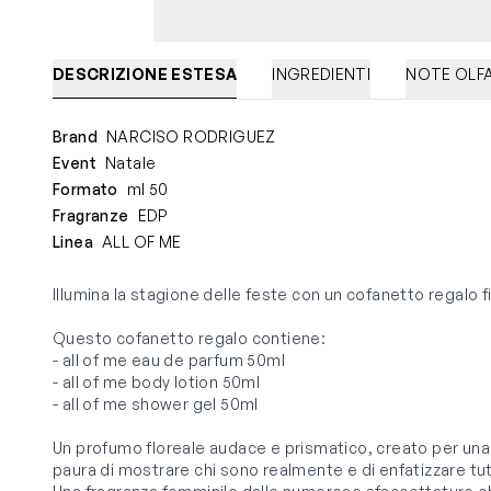
DESCRIZIONE ESTESA
INGREDIENTI
NOTE OLF
Brand
NARCISO RODRIGUEZ
Event
Natale
Formato
ml 50
Fragranze
EDP
Linea
ALL OF ME
Illumina la stagione delle feste con un cofanetto regalo 
Questo cofanetto regalo contiene:
- all of me eau de parfum 50ml
- all of me body lotion 50ml
- all of me shower gel 50ml
Un profumo floreale audace e prismatico, creato per un
paura di mostrare chi sono realmente e di enfatizzare tut