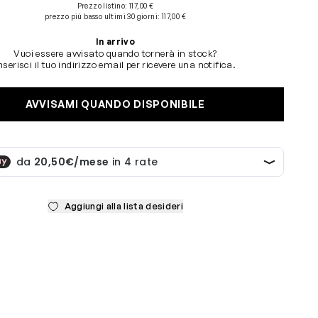
Prezzo listino:
117,00 €
prezzo più basso ultimi 30 giorni
:
117,00 €
In arrivo
Vuoi essere avvisato quando tornerà in stock?
nserisci il tuo indirizzo email per ricevere una notifica.
AVVISAMI QUANDO DISPONIBILE
Aggiungi alla lista desideri