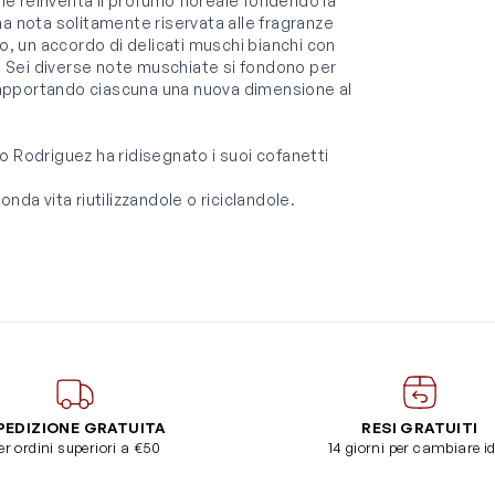
e reinventa il profumo floreale fondendo la
na nota solitamente riservata alle fragranze
io, un accordo di delicati muschi bianchi con
z. Sei diverse note muschiate si fondono per
 apportando ciascuna una nuova dimensione al
o Rodriguez ha ridisegnato i suoi cofanetti
nda vita riutilizzandole o riciclandole.
PEDIZIONE GRATUITA
RESI GRATUITI
er ordini superiori a €50
14 giorni per cambiare i