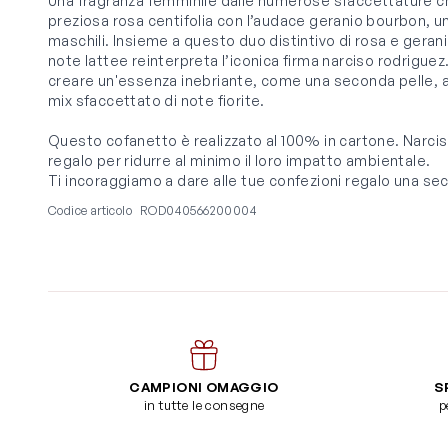
Una fragranza femminile dalle numerose sfaccettature ch
preziosa rosa centifolia con l’audace geranio bourbon, u
maschili. Insieme a questo duo distintivo di rosa e geran
note lattee reinterpreta l’iconica firma narciso rodrigue
creare un'essenza inebriante, come una seconda pelle,
mix sfaccettato di note fiorite.
Questo cofanetto è realizzato al 100% in cartone. Narcis
regalo per ridurre al minimo il loro impatto ambientale.
Ti incoraggiamo a dare alle tue confezioni regalo una seco
Codice articolo
ROD040566200004
CAMPIONI OMAGGIO
S
in tutte le consegne
p