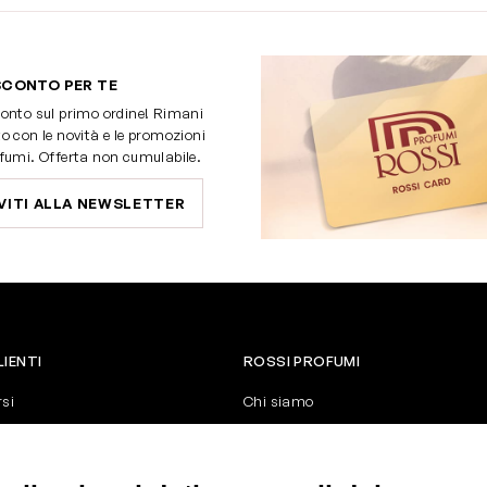
SCONTO PER TE
onto sul primo ordine! Rimani
o con le novità e le promozioni
fumi. Offerta non cumulabile.
VITI ALLA NEWSLETTER
LIENTI
ROSSI PROFUMI
rsi
Chi siamo
Contattaci
Negozi
nerali di vendita
Attiva la Rossi Card