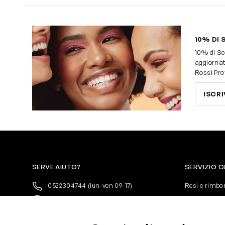
10% DI 
10% di Sc
aggiornat
Rossi Pro
ISCRI
SERVE AIUTO?
SERVIZIO C
0522304744
(lun-ven 09-17)
Resi e rimbo
+39 3346440838
Pagamenti
servizioclienti@rossiprofumi.it
Spedizione
Condizioni ge