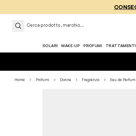
Salta al contenuto
CONSEG
Cerca prodotto, marchio...
SOLARI
MAKE-UP
PROFUMI
TRATTAMENTI
Home
Profumi
Donna
Fragranze
Eau de Parfum