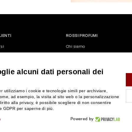
LIENTI
ROSSI PROFUMI
rsi
Chi siamo
Contattaci
Negozi
nerali di vendita
Attiva la Rossi Card
lie alcuni dati personali dei
y
Blog
Rossissima
r utilizziamo i cookie e tecnologie simili per archiviare,
Lavora con noi
ome, ad esempio, la visita al sito web o la personalizzazione
Segnalazione (Whistleblowing)
iritto alla privacy, è possibile scegliere di non consentire
nze GDPR per saperne di più.
a
Powered by
P.IVA 01351170350 - REA RE-179054 Cap.Soc. € 120.000,00 i.v. - PEC
rossiprofumi@pec