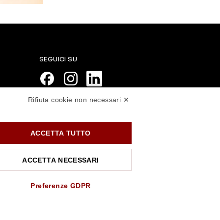
SEGUICI SU
Rifiuta cookie non necessari ✕
PAGAMENTI SICURI
ACCETTA TUTTO
ACCETTA NECESSARI
Preferenze GDPR
.rossiprofumi.it
- tutti i diritti riservati