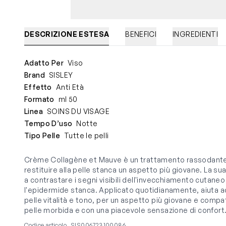
DESCRIZIONE ESTESA
BENEFICI
INGREDIENTI
Adatto Per
Viso
Brand
SISLEY
Effetto
Anti Età
Formato
ml 50
Linea
SOINS DU VISAGE
Tempo D’uso
Notte
Tipo Pelle
Tutte le pelli
Crème Collagène et Mauve è un trattamento rassodante
restituire alla pelle stanca un aspetto più giovane. La su
a contrastare i segni visibili dell'invecchiamento cutaneo
l'epidermide stanca. Applicato quotidianamente, aiuta ad 
pelle vitalità e tono, per un aspetto più giovane e compat
pelle morbida e con una piacevole sensazione di confort
Codice articolo
SIS006723100086