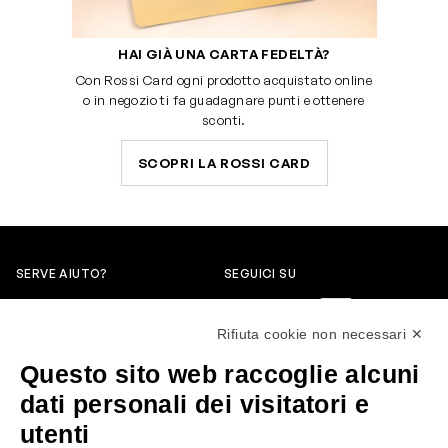
HAI GIÀ UNA CARTA FEDELTÀ?
Con Rossi Card ogni prodotto acquistato online
o in negozio ti fa guadagnare punti e ottenere
sconti.
SCOPRI LA ROSSI CARD
SERVE AIUTO?
SEGUICI SU
0522304744
Rifiuta cookie non necessari ✕
+39 3346440838
Questo sito web raccoglie alcuni
servizioclienti@rossiprofumi.it
dati personali dei visitatori e
utenti
SERVIZIO CLIENTI
ROSSI PROFUMI