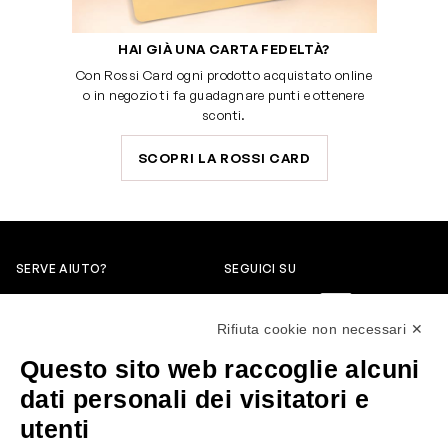
HAI GIÀ UNA CARTA FEDELTÀ?
Con Rossi Card ogni prodotto acquistato online
o in negozio ti fa guadagnare punti e ottenere
sconti.
SCOPRI LA ROSSI CARD
SERVE AIUTO?
SEGUICI SU
0522304744
Rifiuta cookie non necessari ✕
+39 3346440838
Questo sito web raccoglie alcuni
servizioclienti@rossiprofumi.it
dati personali dei visitatori e
utenti
SERVIZIO CLIENTI
ROSSI PROFUMI