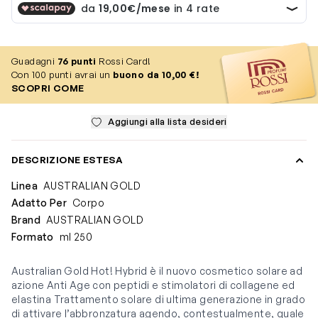
Guadagni
76
punti
Rossi Card!
Con 100 punti avrai un
buono da 10,00 €!
SCOPRI COME
Aggiungi alla lista desideri
DESCRIZIONE ESTESA
Linea
AUSTRALIAN GOLD
Adatto Per
Corpo
Brand
AUSTRALIAN GOLD
Formato
ml 250
Australian Gold Hot! Hybrid è il nuovo cosmetico solare ad
azione Anti Age con peptidi e stimolatori di collagene ed
elastina Trattamento solare di ultima generazione in grado
di attivare l’abbronzatura agendo, contestualmente, quale