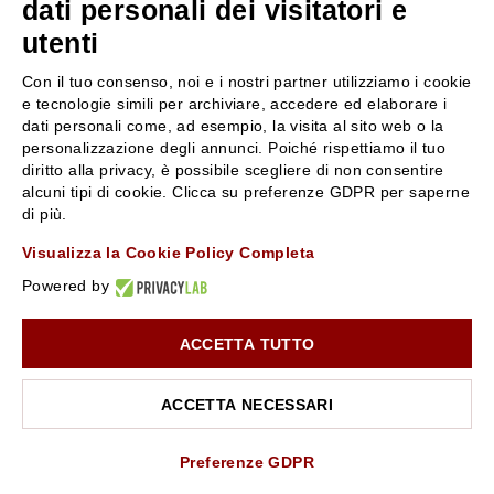
dati personali dei visitatori e
utenti
SERVIZIO CLIENTI
ROSSI PROFUMI
Con il tuo consenso, noi e i nostri partner utilizziamo i cookie
Resi e rimborsi
Chi siamo
e tecnologie simili per archiviare, accedere ed elaborare i
Pagamenti
Contattaci
dati personali come, ad esempio, la visita al sito web o la
personalizzazione degli annunci. Poiché rispettiamo il tuo
Spedizione
Negozi
diritto alla privacy, è possibile scegliere di non consentire
Condizioni generali di vendita
Attiva la Rossi Card
alcuni tipi di cookie. Clicca su preferenze GDPR per saperne
Privacy Policy
Blog
di più.
Cookies
Rossissima
Visualizza la Cookie Policy Completa
Lavora con noi
Powered by
Segnalazione (Whistleblowing)
ACCETTA TUTTO
10% di Sconto sul primo ordine!
*
Iscriviti alla newsletter e rimani aggiornato con le novità e
le promozioni Rossi Profumi.
ACCETTA NECESSARI
*Il Buono non si applica su Articoli in Promozione
Rossi Profumi Spa - Via Emilia Santo Stefano 9, 42121 Reggio Emilia - CF e
P.IVA 01351170350 - REA RE-179054 Cap.Soc. € 120.000,00 i.v. - PEC
rossiprofumi@pec.rossiprofumi.it
- tutti i diritti riservati
ISCRIVITI ALLA NEWSLETTER
Preferenze GDPR