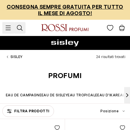
Salta al contenuto
CONSEGNA SEMPRE GRATUITA PER TUTTO
IL MESE DI AGOSTO!
SISLEY
24 risultati trovati
PROFUMI
EAU DE CAMPAGNE
EAU DE SISLEY
EAU TROPICALE
EAU D'IKAR
EAU D
Passa all'elenco prodotti
FILTRA PRODOTTI