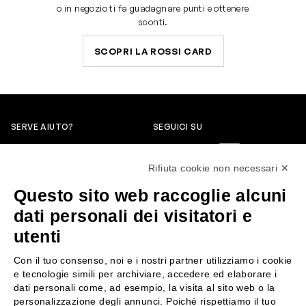
o in negozio ti fa guadagnare punti e ottenere
sconti.
SCOPRI LA ROSSI CARD
SERVE AIUTO?
SEGUICI SU
0522304744
Rifiuta cookie non necessari ✕
+39 3346440838
Questo sito web raccoglie alcuni
servizioclienti@rossiprofumi.it
dati personali dei visitatori e
utenti
SERVIZIO CLIENTI
ROSSI PROFUMI
Con il tuo consenso, noi e i nostri partner utilizziamo i cookie
Resi e rimborsi
Chi siamo
e tecnologie simili per archiviare, accedere ed elaborare i
Pagamenti
Contattaci
dati personali come, ad esempio, la visita al sito web o la
personalizzazione degli annunci. Poiché rispettiamo il tuo
Spedizione
Negozi