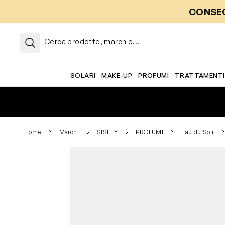
Salta al contenuto
CONSEG
Cerca prodotto, marchio...
SOLARI
MAKE-UP
PROFUMI
TRATTAMENTI
Home
Marchi
SISLEY
PROFUMI
Eau du Soir