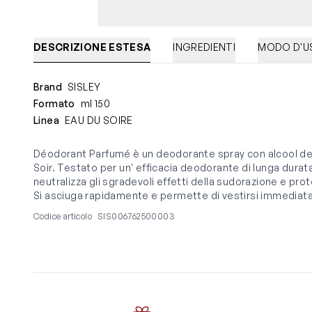
DESCRIZIONE ESTESA
INGREDIENTI
MODO D'U
Brand
SISLEY
Formato
ml 150
Linea
EAU DU SOIRE
Déodorant Parfumé è un deodorante spray con alcool de
Soir. Testato per un' efficacia deodorante di lunga dura
neutralizza gli sgradevoli effetti della sudorazione e pr
Si asciuga rapidamente e permette di vestirsi immediat
Codice articolo
SIS006762500003