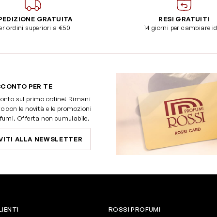
PEDIZIONE GRATUITA
RESI GRATUITI
er ordini superiori a €50
14 giorni per cambiare i
SCONTO PER TE
onto sul primo ordine! Rimani
o con le novità e le promozioni
fumi. Offerta non cumulabile.
VITI ALLA NEWSLETTER
LIENTI
ROSSI PROFUMI