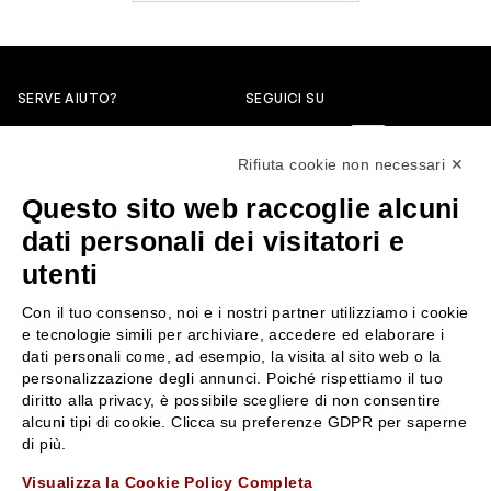
SERVE AIUTO?
SEGUICI SU
0522304744
Rifiuta cookie non necessari ✕
+39 3346440838
Questo sito web raccoglie alcuni
servizioclienti@rossiprofumi.it
dati personali dei visitatori e
utenti
SERVIZIO CLIENTI
ROSSI PROFUMI
Con il tuo consenso, noi e i nostri partner utilizziamo i cookie
Resi e rimborsi
Chi siamo
e tecnologie simili per archiviare, accedere ed elaborare i
Pagamenti
Contattaci
dati personali come, ad esempio, la visita al sito web o la
personalizzazione degli annunci. Poiché rispettiamo il tuo
Spedizione
Negozi
diritto alla privacy, è possibile scegliere di non consentire
Condizioni generali di vendita
Attiva la Rossi Card
alcuni tipi di cookie. Clicca su preferenze GDPR per saperne
Privacy Policy
Blog
di più.
Cookies
Rossissima
Visualizza la Cookie Policy Completa