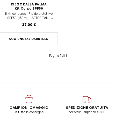
DIEGO DALLA PALMA
Kit Corpo SPF50
Il kit contiene: - Fluido protettivo
SPF50 (150ml) - AFTER TAN -
Balsamo lenitivo doposole
37,00 €
(100ml) - Mesh Summer Bag
AGGIUNGI AL CARRELLO
Pagina 1 di 1
CAMPIONI OMAGGIO
SPEDIZIONE GRATUITA
in tutte le consegne
per ordini superiori a €50