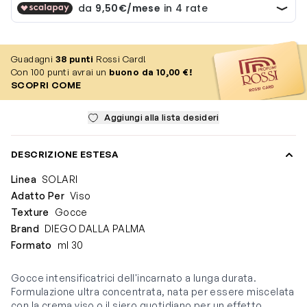
Guadagni
38
punti
Rossi Card!
Con 100 punti avrai un
buono da 10,00 €!
SCOPRI COME
Aggiungi alla lista desideri
DESCRIZIONE ESTESA
Linea
SOLARI
Adatto Per
Viso
Texture
Gocce
Brand
DIEGO DALLA PALMA
Formato
ml 30
Gocce intensificatrici dell'incarnato a lunga durata.
Formulazione ultra concentrata, nata per essere miscelata
con la crema viso o il siero quotidiano per un effetto