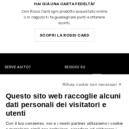
HAI GIÀ UNA CARTA FEDELTÀ?
Con Rossi Card ogni prodotto acquistato online
o in negozio ti fa guadagnare punti e ottenere
sconti.
SCOPRI LA ROSSI CARD
SERVE AIUTO?
SEGUICI SU
0522304744
Rifiuta cookie non necessari ✕
+39 3346440838
Questo sito web raccoglie alcuni
servizioclienti@rossiprofumi.it
dati personali dei visitatori e
utenti
SERVIZIO CLIENTI
ROSSI PROFUMI
Con il tuo consenso, noi e i nostri partner utilizziamo i cookie
Resi e rimborsi
Chi siamo