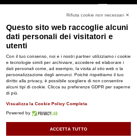
0522304744
Rifiuta cookie non necessari ✕
+39 3346440838
Questo sito web raccoglie alcuni
servizioclienti@rossiprofumi.it
dati personali dei visitatori e
utenti
SERVIZIO CLIENTI
ROSSI PROFUMI
Con il tuo consenso, noi e i nostri partner utilizziamo i cookie
Resi e rimborsi
Chi siamo
e tecnologie simili per archiviare, accedere ed elaborare i
Pagamenti
Contattaci
dati personali come, ad esempio, la visita al sito web o la
personalizzazione degli annunci. Poiché rispettiamo il tuo
Spedizione
Negozi
diritto alla privacy, è possibile scegliere di non consentire
Condizioni generali di vendita
Attiva la Rossi Card
alcuni tipi di cookie. Clicca su preferenze GDPR per saperne
Privacy Policy
Blog
di più.
Cookies
Rossissima
Visualizza la Cookie Policy Completa
Lavora con noi
Powered by
Segnalazione (Whistleblowing)
ACCETTA TUTTO
10% di Sconto sul primo ordine!
*
Iscriviti alla newsletter e rimani aggiornato con le novità e