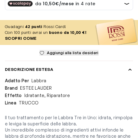
Guadagni
42
punti
Rossi Card!
Con 100 punti avrai un
buono da 10,00 €!
SCOPRI COME
Aggiungi alla lista desideri
DESCRIZIONE ESTESA
Adatto Per
Labbra
Brand
ESTEE LAUDER
Effetto
Idratante, Riparatore
Linea
TRUCCO
Il tuo trattamento per le Labbra Tre in Uno: idrata, rimpolpa
e leviga la superficie delle labbra.
Un incredibile complesso di ingredienti attivi infonde le
labbra di profonda idratazione, mentre ne favorisce anche