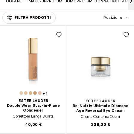
COFANETTI
MAKE-UP
PROFUMI UOMO
PROFUMI DONNA
TRATTAMEN
Passa all'elenco prodotti
FILTRA PRODOTTI
+
1
ESTEE LAUDER
ESTEE LAUDER
Double Wear Stay-in-Place
Re-Nutriv Ultimate Diamond
Concealer
Age Reversal Eye Cream
Correttore Lunga Durata
Crema Contorno Occhi
40,00 €
238,00 €