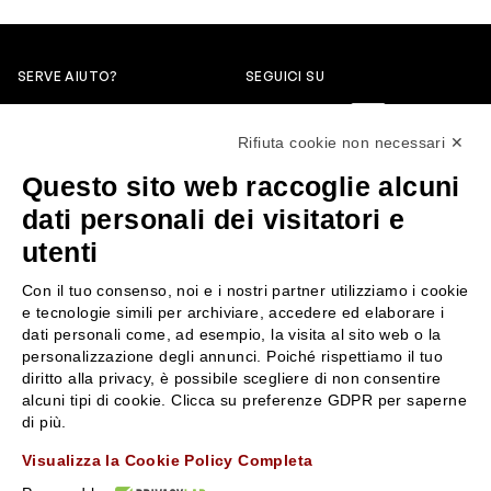
SERVE AIUTO?
SEGUICI SU
0522304744
Rifiuta cookie non necessari ✕
+39 3346440838
Questo sito web raccoglie alcuni
servizioclienti@rossiprofumi.it
dati personali dei visitatori e
utenti
SERVIZIO CLIENTI
ROSSI PROFUMI
Con il tuo consenso, noi e i nostri partner utilizziamo i cookie
Resi e rimborsi
Chi siamo
e tecnologie simili per archiviare, accedere ed elaborare i
Pagamenti
Contattaci
dati personali come, ad esempio, la visita al sito web o la
personalizzazione degli annunci. Poiché rispettiamo il tuo
Spedizione
Negozi
diritto alla privacy, è possibile scegliere di non consentire
Condizioni generali di vendita
Attiva la Rossi Card
alcuni tipi di cookie. Clicca su preferenze GDPR per saperne
Privacy Policy
Blog
di più.
Cookies
Rossissima
Visualizza la Cookie Policy Completa
Lavora con noi