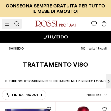
Salta al contenuto
CONSEGNA SEMPRE GRATUITA PER TUTTO
IL MESE DI AGOSTO!
SHISEIDO
102 risultati trovati
TRATTAMENTO VISO
FUTURE SOLUTION
PURENESS
BENEFIANCE NUTRI PERFECT
CONCEN
Passa all'elenco prodotti
FILTRA PRODOTTI