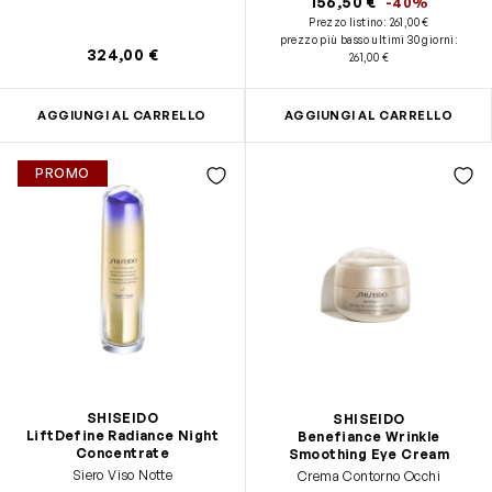
156,50 €
-40%
Prezzo listino:
261,00 €
prezzo più basso ultimi 30 giorni
:
324,00 €
261,00 €
AGGIUNGI AL CARRELLO
AGGIUNGI AL CARRELLO
PROMO
SHISEIDO
SHISEIDO
LiftDefine Radiance Night
Benefiance Wrinkle
Concentrate
Smoothing Eye Cream
Siero Viso Notte
Crema Contorno Occhi