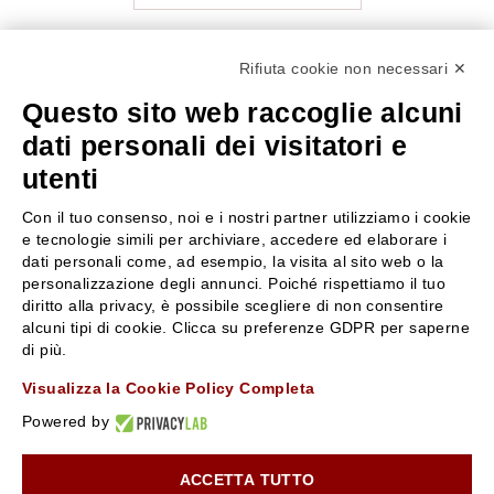
Rifiuta cookie non necessari ✕
Questo sito web raccoglie alcuni
SERVE AIUTO?
SEGUICI SU
dati personali dei visitatori e
0522304744
utenti
+39 3346440838
Con il tuo consenso, noi e i nostri partner utilizziamo i cookie
servizioclienti@rossiprofumi.it
e tecnologie simili per archiviare, accedere ed elaborare i
dati personali come, ad esempio, la visita al sito web o la
personalizzazione degli annunci. Poiché rispettiamo il tuo
SERVIZIO CLIENTI
ROSSI PROFUMI
diritto alla privacy, è possibile scegliere di non consentire
alcuni tipi di cookie. Clicca su preferenze GDPR per saperne
Resi e rimborsi
Chi siamo
di più.
Pagamenti
Contattaci
Visualizza la Cookie Policy Completa
Spedizione
Negozi
Condizioni generali di vendita
Attiva la Rossi Card
Powered by
Privacy Policy
Blog
Cookies
Rossissima
ACCETTA TUTTO
10% di Sconto sul primo ordine!
*