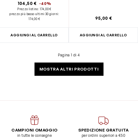
104,50 €
-40%
Prezzo listino:
174,00 €
prezzo più basso ultimi 30 giorni
:
95,00 €
174,00 €
AGGIUNGI AL CARRELLO
AGGIUNGI AL CARRELLO
Pagina 1 di 4
MOSTRA ALTRI PRODOTTI
CAMPIONI OMAGGIO
SPEDIZIONE GRATUITA
in tutte le consegne
per ordini superiori a €50