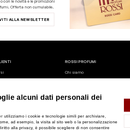
o con le novità e le promozioni
fumi. Offerta non cumulabile.
VITI ALLA NEWSLETTER
LIENTI
ROSSI PROFUMI
rsi
Chi siamo
Contattaci
Negozi
nerali di vendita
Attiva la Rossi Card
lie alcuni dati personali dei
y
Blog
Rossissima
r utilizziamo i cookie e tecnologie simili per archiviare,
Lavora con noi
ome, ad esempio, la visita al sito web o la personalizzazione
Segnalazione (Whistleblowing)
iritto alla privacy, è possibile scegliere di non consentire