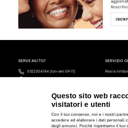
aggiornat
Rossi Pro
ISCRI
SERVE AIUTO?
SERVIZIO C
0522304744
(lun-ven 09-17)
Resi e rimbo
+39 3346440838
Pagamenti
servizioclienti@rossiprofumi.it
Spedizione
Condizioni ge
Questo sito web raccog
Privacy Polic
visitatori e utenti
10% di Sconto sul primo ordine!
*
Cookies
Iscriviti alla newsletter e rimani
Con il tuo consenso, noi e i nostri partne
aggiornato con le novità e le promozioni
accedere ed elaborare i dati personali c
Rossi Profumi.
degli annunci. Poiché rispettiamo il tuo d