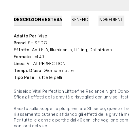
DESCRIZIONE ESTESA
BENEFICI
INGREDIENTI
Adatto Per
Viso
Brand
SHISEIDO
Effetto
Anti Età, Illuminante, Lifting, Definizione
Formato
ml 40
Linea
VITAL PERFECTION
Tempo D’uso
Giorno e notte
Tipo Pelle
Tutte le pelli
Shiseido Vital Perfection Liftdefine Radiance Night Conc
Sfida gli effetti della gravità e risvegliati con un viso lifta
Basato sulla scoperta pluripremiata Shiseido, questo T
rilassamento cutaneo sfidando gli effetti della gravità m
Per tutte le donne a partire dai 40 anni che vogliono comb
contorni del viso.