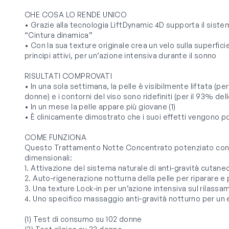
CHE COSA LO RENDE UNICO
• Grazie alla tecnologia LiftDynamic 4D supporta il siste
“Cintura dinamica”
• Con la sua texture originale crea un velo sulla superfici
principi attivi, per un’azione intensiva durante il sonno
RISULTATI COMPROVATI
• In una sola settimana, la pelle è visibilmente liftata (pe
donne) e i contorni del viso sono ridefiniti (per il 93% dell
• In un mese la pelle appare più giovane (1)
• È clinicamente dimostrato che i suoi effetti vengono po
COME FUNZIONA
Questo Trattamento Notte Concentrato potenziato con L
dimensionali:
1. Attivazione del sistema naturale di anti-gravità cutaneo g
2. Auto-rigenerazione notturna della pelle per riparare e 
3. Una texture Lock-in per un’azione intensiva sul rilass
4. Uno specifico massaggio anti-gravità notturno per un
(1) Test di consumo su 102 donne