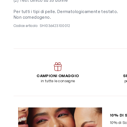
(2) Test clinico su 33 donne
Per tutti i tipi di pelle. Dermatologicamente testato.
Non comedogeno.
Codice articolo
SHI036423100012
CAMPIONI OMAGGIO
S
in tutte le consegne
p
10% DI 
10% di Sc