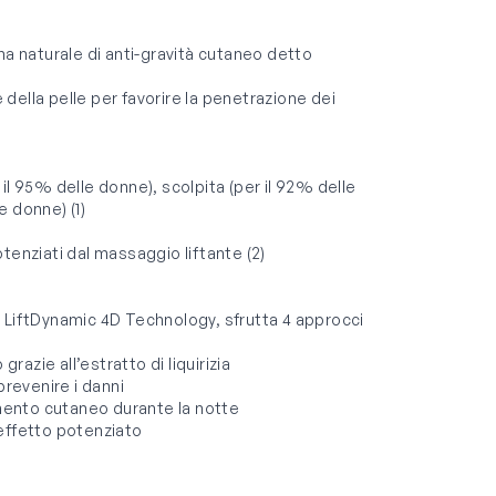
ma naturale di anti-gravità cutaneo detto
e della pelle per favorire la penetrazione dei
r il 95% delle donne), scolpita (per il 92% delle
e donne) (1)
tenziati dal massaggio liftante (2)
iftDynamic 4D Technology, sfrutta 4 approcci
razie all’estratto di liquirizia
prevenire i danni
amento cutaneo durante la notte
 effetto potenziato