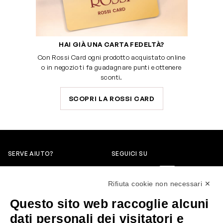
HAI GIÀ UNA CARTA FEDELTÀ?
Con Rossi Card ogni prodotto acquistato online
o in negozio ti fa guadagnare punti e ottenere
sconti.
SCOPRI LA ROSSI CARD
SERVE AIUTO?
SEGUICI SU
0522304744
Rifiuta cookie non necessari ✕
+39 3346440838
Questo sito web raccoglie alcuni
servizioclienti@rossiprofumi.it
dati personali dei visitatori e