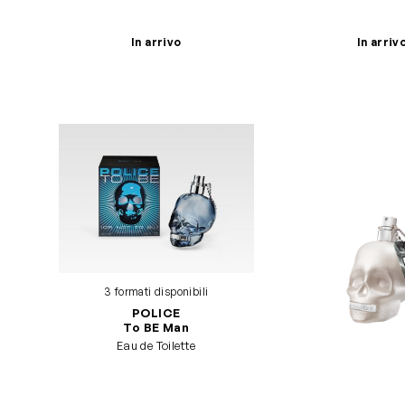
In arrivo
In arriv
3 formati disponibili
POLICE
To BE Man
Eau de Toilette