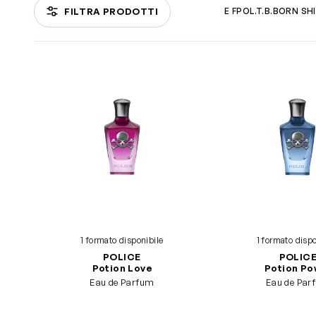
FILTRA PRODOTTI
 ILLUS.
POLICE POTION POW.H
POLICE POTION LOVE F
POL.T.B.BORN SH
Passa all'elenco prodotti
1 formato disponibile
1 formato dispo
POLICE
POLIC
Potion Love
Potion Po
Eau de Parfum
Eau de Par