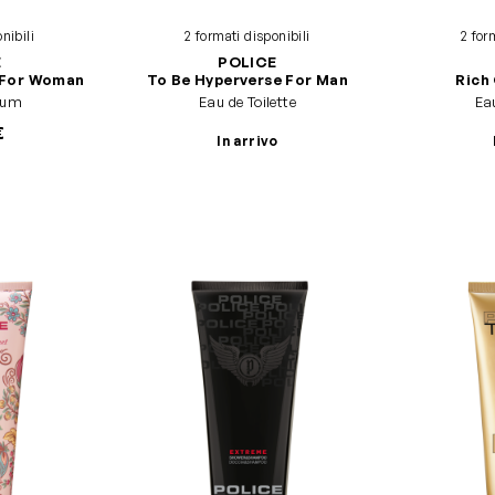
nibili
2 formati disponibili
2 for
E
POLICE
 For Woman
To Be Hyperverse For Man
Rich
fum
Eau de Toilette
Eau
€
In arrivo