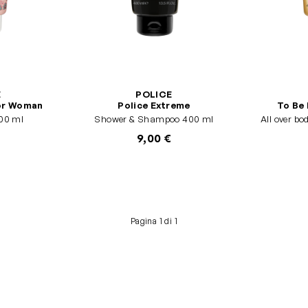
E
POLICE
or Woman
Police Extreme
To Be 
00 ml
Shower & Shampoo 400 ml
All over b
9,00 €
Pagina 1 di 1