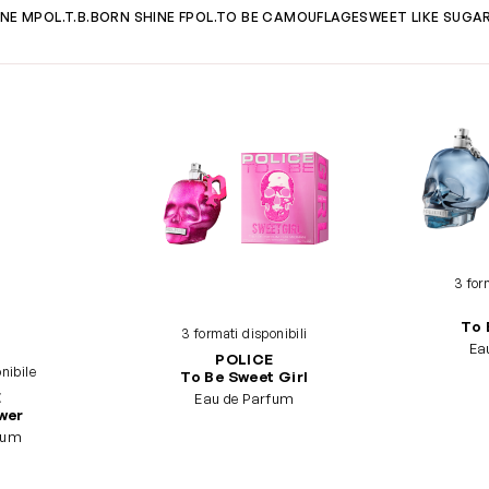
INE M
POL.T.B.BORN SHINE F
POL.TO BE CAMOUFLAGE
SWEET LIKE SUGA
3 for
To 
3 formati disponibili
Eau
POLICE
nibile
To Be Sweet Girl
E
Eau de Parfum
wer
fum