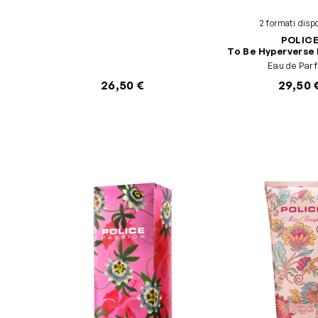
2 formati dispo
POLIC
To Be Hyperverse
Eau de Par
26,50 €
29,50 