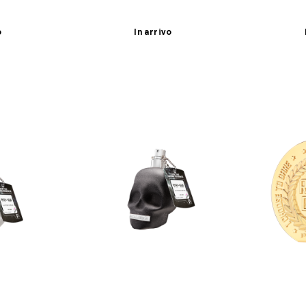
o
In arrivo