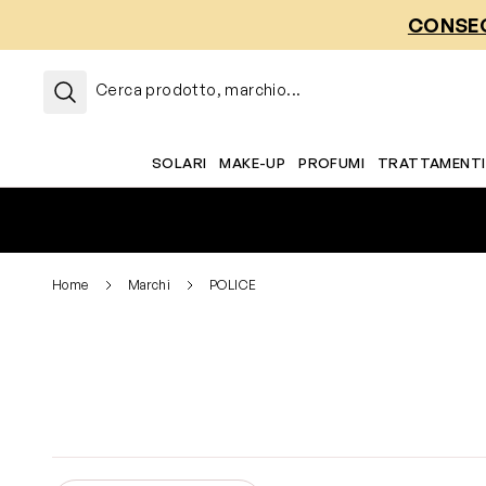
Salta al contenuto
CONSEG
Cerca prodotto, marchio...
SOLARI
MAKE-UP
PROFUMI
TRATTAMENTI
Home
Marchi
POLICE