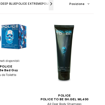
R
DEEP BLUE
POLICE EXTREME
POLICE CONTEMPORARY
POL.T.B.FREETO
mati disponibili
POLICE
Be Bad Guy
 de Toilette
POLICE
POLICE TO BE SH.GEL ML400
All Over Body Shampoo