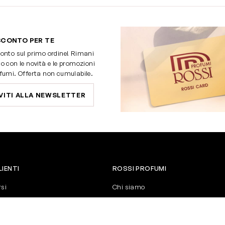
SCONTO PER TE
onto sul primo ordine! Rimani
o con le novità e le promozioni
fumi. Offerta non cumulabile.
VITI ALLA NEWSLETTER
LIENTI
ROSSI PROFUMI
rsi
Chi siamo
Contattaci
Negozi