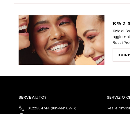
10% DI 
10% di Sc
aggiornat
Rossi Pro
ISCRI
SERVE AIUTO?
SERVIZIO C
0522304744
(lun-ven 09-17)
Resi e rimbo
+39 3346440838
Pagamenti
servizioclienti@rossiprofumi.it
Spedizione