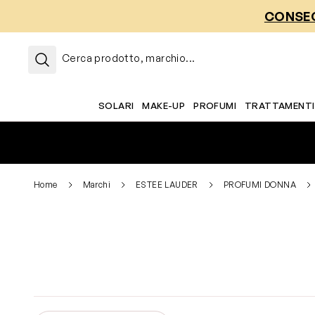
Salta al contenuto
CONSEG
Cerca prodotto, marchio...
SOLARI
MAKE-UP
PROFUMI
TRATTAMENTI
Home
Marchi
ESTEE LAUDER
PROFUMI DONNA