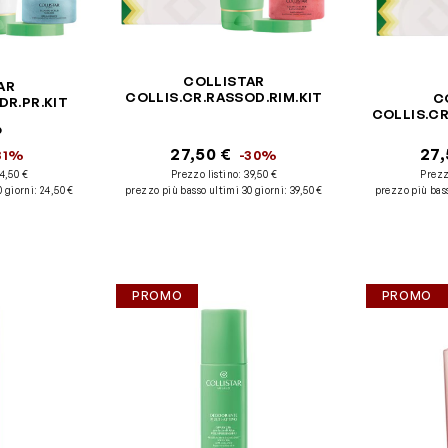
COLLISTAR
AR
COLLIS.CR.RASSOD.RIM.KIT
C
DR.PR.KIT
COLLIS.CR
o
27,50 €
27,
31%
-30%
4,50 €
Prezzo listino:
39,50 €
Prezz
0 giorni
:
24,50 €
prezzo più basso ultimi 30 giorni
:
39,50 €
prezzo più bass
PROMO
PROMO