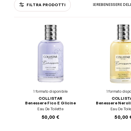
FILTRA PRODOTTI
SPECIALE CORPO PERFETTO
BENESSERE
BENESSERE DELL
Passa all'elenco prodotti
1 formato disponibile
1 formato dispo
COLLISTAR
COLLIST
Benessere Fico E Glicine
Benessere Neroli 
Eau De Toilette
Eau De Toil
50,00 €
50,00 