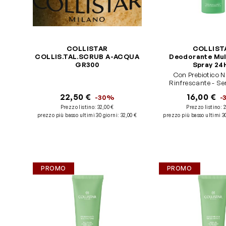
COLLISTAR
COLLIST
COLLIS.TAL.SCRUB A-ACQUA
Deodorante Mul
GR300
Spray 24
Con Prebiotico N
Rinfrescante - Sen
allumini
22,50 €
16,00 €
-30%
-
Prezzo listino:
32,00 €
Prezzo listino:
2
prezzo più basso ultimi 30 giorni
:
32,00 €
prezzo più basso ultimi 3
PROMO
PROMO