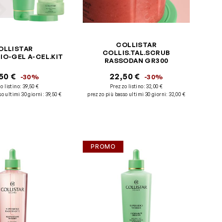
COLLISTAR
OLLISTAR
COLLIS.TAL.SCRUB
IO-GEL A-CEL.KIT
RASSODAN GR300
50 €
22,50 €
-30%
-30%
o listino:
39,50 €
Prezzo listino:
32,00 €
o ultimi 30 giorni
:
39,50 €
prezzo più basso ultimi 30 giorni
:
32,00 €
PROMO