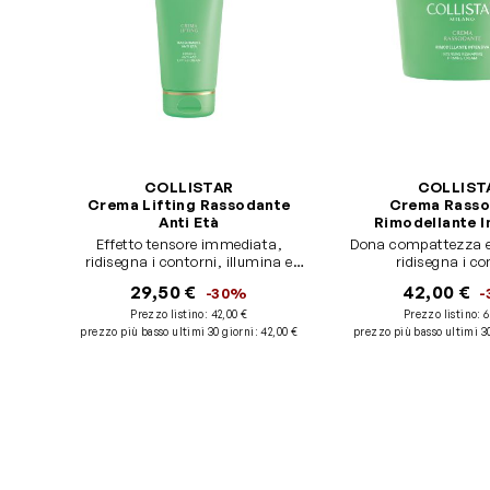
COLLISTAR
COLLIST
Crema Lifting Rassodante
Crema Rasso
Anti Età
Rimodellante I
Effetto tensore immediata,
Dona compattezza ed
ridisegna i contorni, illumina e
ridisegna i co
uniforma
29,50 €
42,00 €
-30%
Prezzo listino:
42,00 €
Prezzo listino:
6
prezzo più basso ultimi 30 giorni
:
42,00 €
prezzo più basso ultimi 3