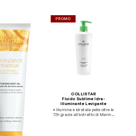
PROMO
COLLISTAR
Fluido Sublime Idra-
Illuminante Levigante
• Illumina e idratala pelle oltre le
72h grazie all’estratto di Manna
delle Madonie e al fitocomplesso
di Fiori di Verbasco italiano • La
Niacinamide uniforma la pelle e
minimizza le imperfezioni •