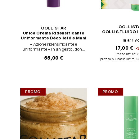
COLLIST
COLLISTAR
COLLIS.FLUIDO I
Unica Crema Ridensificante
Uniformante Décolleté e Mani
In arriv
• Azione ridensificante e
17,00 €
-
uniformante • In un gesto, dona
nutrimento e protezione
Prezzo listino:
2
55,00 €
quotidiana • Con SPF 30 e
prezzo più basso ultimi 3
protezione UVA e UVB, per
prevenire i segni
dell’invecchiamento causati dal
sole • Senza: siliconi, ingredienti
di origine animale •
Dermatologicamente testato
PROMO
PROMO