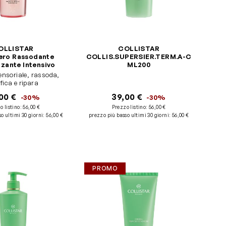
OLLISTAR
COLLISTAR
ero Rassodante
COLLIS.SUPERSIER.TERM.A-C
zzante Intensivo
ML200
ensoriale, rassoda,
fica e ripara
00 €
39,00 €
-30%
-30%
o listino:
56,00 €
Prezzo listino:
56,00 €
o ultimi 30 giorni
:
56,00 €
prezzo più basso ultimi 30 giorni
:
56,00 €
PROMO