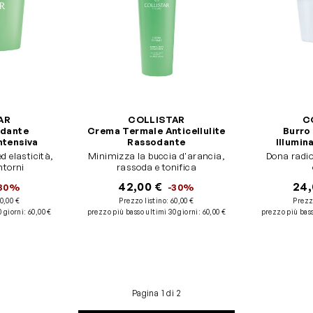
AR
COLLISTAR
C
dante
Crema Termale Anticellulite
Burro
ntensiva
Rassodante
Illumin
 elasticità,
Minimizza la buccia d'arancia,
Dona radio
ntorni
rassoda e tonifica
42,00 €
24,
-30%
-30%
0,00 €
Prezzo listino:
60,00 €
Prezz
0 giorni
:
60,00 €
prezzo più basso ultimi 30 giorni
:
60,00 €
prezzo più bass
Pagina 1 di 2