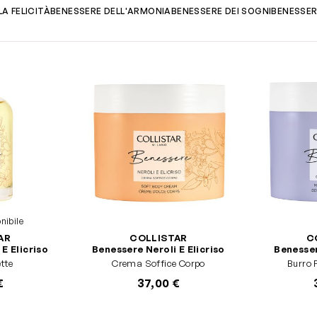
A FELICITÀ
BENESSERE DELL'ARMONIA
BENESSERE DEI SOGNI
BENESSER
nibile
AR
COLLISTAR
C
E Elicriso
Benessere Neroli E Elicriso
Benesser
ette
Crema Soffice Corpo
Burro 
€
37,00 €