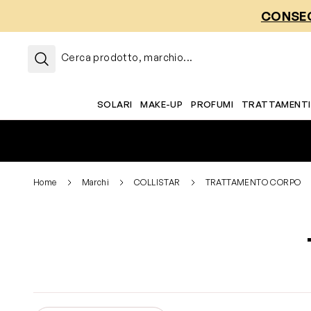
Salta al contenuto
CONSEG
Cerca prodotto, marchio...
SOLARI
MAKE-UP
PROFUMI
TRATTAMENTI
Home
Marchi
COLLISTAR
TRATTAMENTO CORPO