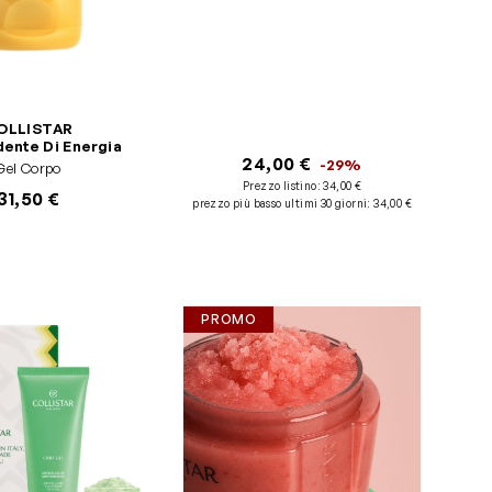
Texture leggera, ma voluttuosa
dalle note pure, vibranti e delicate
OLLISTAR
ente Di Energia
24,00 €
-29%
Gel Corpo
Prezzo listino:
34,00 €
31,50 €
prezzo più basso ultimi 30 giorni
:
34,00 €
PROMO