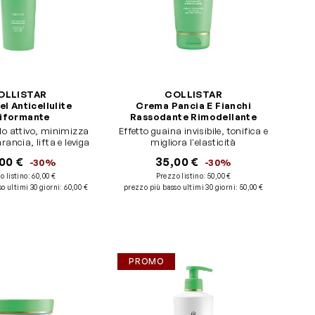
OLLISTAR
COLLISTAR
l Anticellulite
Crema Pancia E Fianchi
iformante
Rassodante Rimodellante
ivo, minimizza
Effetto guaina invisibile, tonifica e
rancia, lifta e leviga
migliora l'elasticità
00 €
35,00 €
-30%
-30%
o listino:
60,00 €
Prezzo listino:
50,00 €
o ultimi 30 giorni
:
60,00 €
prezzo più basso ultimi 30 giorni
:
50,00 €
PROMO