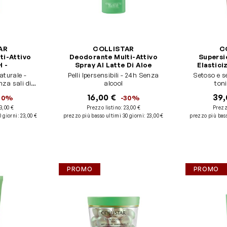
AR
COLLISTAR
C
ti-Attivo
Deodorante Multi-Attivo
Supersi
H -
Spray Al Latte Di Aloe
Elastici
aturale -
Pelli Ipersensibili - 24h Senza
Setoso e s
za sali di
alcool
toni
o
16,00 €
39,
30%
-30%
3,00 €
Prezzo listino:
23,00 €
Prezz
0 giorni
:
23,00 €
prezzo più basso ultimi 30 giorni
:
23,00 €
prezzo più bass
PROMO
PROMO