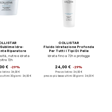
OLLISTAR
COLLISTAR
 Sublime Idra-
Fluido Idratazione Profonda
ante Riparatore
Per Tutti I Tipi Di Pelle
sità, nutre e idrata
Idrata fino a 72h e protegge
oltre 72h
00 €
24,00 €
-29%
-29%
o listino:
34,00 €
Prezzo listino:
34,00 €
o ultimi 30 giorni
:
34,00 €
prezzo più basso ultimi 30 giorni
:
34,00 €