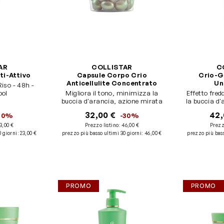
AR
COLLISTAR
C
ti-Attivo
Capsule Corpo Crio
Crio-Ge
Anticellulite Concentrato
Un
iso - 48h -
ool
Migliora il tono, minimizza la
Effetto freddo att
buccia d'arancia, azione mirata
la buccia d'a
32,00 €
42,
30%
-30%
3,00 €
Prezzo listino:
46,00 €
Prezz
0 giorni
:
23,00 €
prezzo più basso ultimi 30 giorni
:
46,00 €
prezzo più bass
PROMO
PROMO