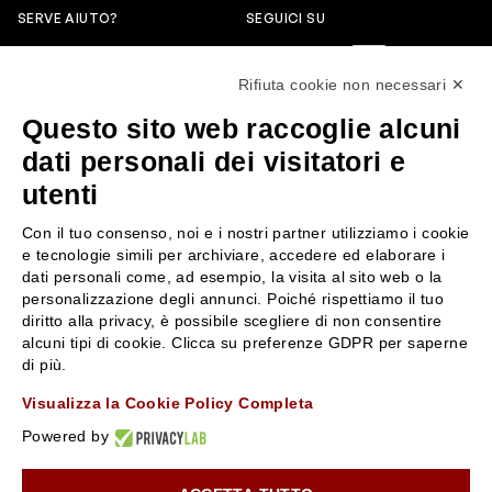
SERVE AIUTO?
SEGUICI SU
0522304744
Rifiuta cookie non necessari ✕
+39 3346440838
Questo sito web raccoglie alcuni
servizioclienti@rossiprofumi.it
dati personali dei visitatori e
utenti
SERVIZIO CLIENTI
ROSSI PROFUMI
Con il tuo consenso, noi e i nostri partner utilizziamo i cookie
Resi e rimborsi
Chi siamo
e tecnologie simili per archiviare, accedere ed elaborare i
Pagamenti
Contattaci
dati personali come, ad esempio, la visita al sito web o la
personalizzazione degli annunci. Poiché rispettiamo il tuo
Spedizione
Negozi
diritto alla privacy, è possibile scegliere di non consentire
Condizioni generali di vendita
Attiva la Rossi Card
alcuni tipi di cookie. Clicca su preferenze GDPR per saperne
Privacy Policy
Blog
di più.
Cookies
Rossissima
Visualizza la Cookie Policy Completa
Lavora con noi
Powered by
Segnalazione (Whistleblowing)