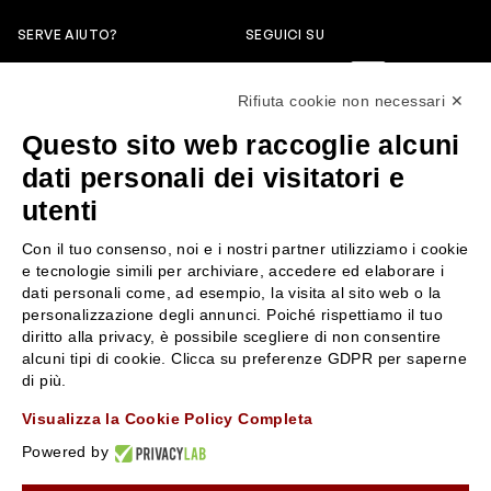
SERVE AIUTO?
SEGUICI SU
0522304744
Rifiuta cookie non necessari ✕
+39 3346440838
Questo sito web raccoglie alcuni
servizioclienti@rossiprofumi.it
dati personali dei visitatori e
utenti
SERVIZIO CLIENTI
ROSSI PROFUMI
Con il tuo consenso, noi e i nostri partner utilizziamo i cookie
Resi e rimborsi
Chi siamo
e tecnologie simili per archiviare, accedere ed elaborare i
Pagamenti
Contattaci
dati personali come, ad esempio, la visita al sito web o la
personalizzazione degli annunci. Poiché rispettiamo il tuo
Spedizione
Negozi
diritto alla privacy, è possibile scegliere di non consentire
Condizioni generali di vendita
Attiva la Rossi Card
alcuni tipi di cookie. Clicca su preferenze GDPR per saperne
Privacy Policy
Blog
di più.
Cookies
Rossissima
Visualizza la Cookie Policy Completa
Lavora con noi
Powered by
Segnalazione (Whistleblowing)