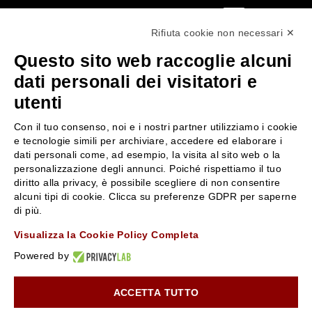
0522304744
Rifiuta cookie non necessari ✕
+39 3346440838
Questo sito web raccoglie alcuni
servizioclienti@rossiprofumi.it
dati personali dei visitatori e
utenti
SERVIZIO CLIENTI
ROSSI PROFUMI
Con il tuo consenso, noi e i nostri partner utilizziamo i cookie
Resi e rimborsi
Chi siamo
e tecnologie simili per archiviare, accedere ed elaborare i
Pagamenti
Contattaci
dati personali come, ad esempio, la visita al sito web o la
personalizzazione degli annunci. Poiché rispettiamo il tuo
Spedizione
Negozi
diritto alla privacy, è possibile scegliere di non consentire
Condizioni generali di vendita
Attiva la Rossi Card
alcuni tipi di cookie. Clicca su preferenze GDPR per saperne
Privacy Policy
Blog
di più.
Cookies
Rossissima
Visualizza la Cookie Policy Completa
Lavora con noi
Powered by
Segnalazione (Whistleblowing)
ACCETTA TUTTO
10% di Sconto sul primo ordine!
*
Iscriviti alla newsletter e rimani aggiornato con le novità e