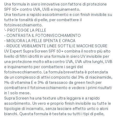
Una formula in siero innovativa con fattore di protezione
SPF 50+ contro UVA, UVB e inquinamento.
Una texture a rapido assorbimento e con finish invisibile su
tutte le tonalità di pelle, per combattere il
fotoinvecchiamento.
'- PROTEGGE LA PELLE
- CONTRASTA IL FOTOINVECCHIAMENTO
- MIGLIORA LA PELLE SPENTA E OPACA
- RIDUCE VISIBILMENTE LINEE SOTTILI E MACCHIE SCURE
UV Expert Supra Screen SPF 50+ combina il nostro più alto
livello di filtri idrofili in una formula in siero UV invisibile per
una protezione molto alta contro UVA, UVA ultra lunghi, UVB
e inquinamento per combattere i segni del
fotoinvecchiamento. La formula brevettata è potenziata
da un complesso di attivi composto dal 3% di niacinamide,
1% di vitamina E e 3% di tarassaco da green tech per
combattere il fotoinvecchiamento e vedere i primi risultati
in 1 solo mese.
Supra Screen ha una texture ultra leggera e a rapido
assorbimento. Un vero e proprio finish invisibile su tutte le
tipologie di incarnato, senza lasciare effetto unto o aloni
bianchi. Questa formula è testata su tutti i tipi di pelle,