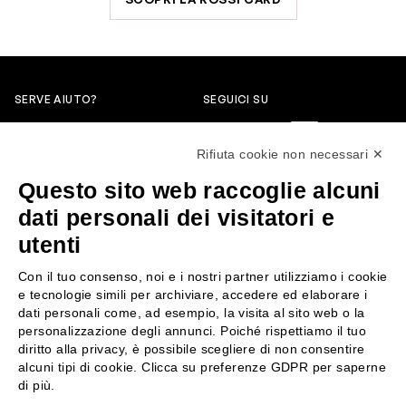
SERVE AIUTO?
SEGUICI SU
0522304744
Rifiuta cookie non necessari ✕
+39 3346440838
Questo sito web raccoglie alcuni
servizioclienti@rossiprofumi.it
dati personali dei visitatori e
utenti
SERVIZIO CLIENTI
ROSSI PROFUMI
Con il tuo consenso, noi e i nostri partner utilizziamo i cookie
Resi e rimborsi
Chi siamo
e tecnologie simili per archiviare, accedere ed elaborare i
Pagamenti
Contattaci
dati personali come, ad esempio, la visita al sito web o la
personalizzazione degli annunci. Poiché rispettiamo il tuo
Spedizione
Negozi
diritto alla privacy, è possibile scegliere di non consentire
Condizioni generali di vendita
Attiva la Rossi Card
alcuni tipi di cookie. Clicca su preferenze GDPR per saperne
Privacy Policy
Blog
di più.
Cookies
Rossissima