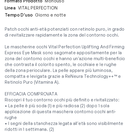
Formato Prodotto
Monouso
Linea
VITAL PERFECTION
Tempo D’uso
Giorno e notte
Patch occhi anti-età potenziati con retinolo puro, in grado
di revitalizzare rapidamente la zona del contorno occhi.
Le mascherine occhi Vital Perfection Uplifting And Firming
Express Eye Mask sono sagomate appositamente per la
zona del contorno occhi e hanno un'azione multi-beneficio
che contrasta il colorito spento, le occhiaie e le rughe
della zona perioculare. La pelle appare più luminosa,
compatta e levigata grazie a ReNeura Technology++™ e
Retinolo Puro (Vitamina A).
EFFICACIA COMPROVATA
Riscopri il tuo contorno occhi più definito e rivitalizzato:
• La pelle è più soda (1) e più radiosa (2) dopo 1 sola
applicazione di questa maschera contorno occhi anti-
rughe
• I segni della stanchezza legata all'età sono visibilmente
ridotti in 1 settimana. (2)