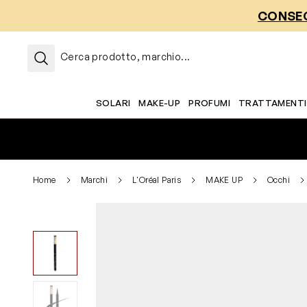
Salta al contenuto
CONSEG
Cerca prodotto, marchio...
SOLARI
MAKE-UP
PROFUMI
TRATTAMENTI
Home
Marchi
L'Oréal Paris
MAKE UP
Occhi
View larger image
View larger image