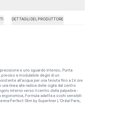
TI
DETTAGLI DEL PRODUTTORE
di precisione e uno sguardo intenso, Punta
e, preciso e modulabile degni di un
istente all'acqua per una tenuta fino a 24 ore
una linea alla radice delle ciglia dal centro
ngolo interno verso il centro della palpebra -
a ergonomica, Formula adatta a occhi sensibili
 penna Perfect Slim by Superliner L'Oréal Paris,