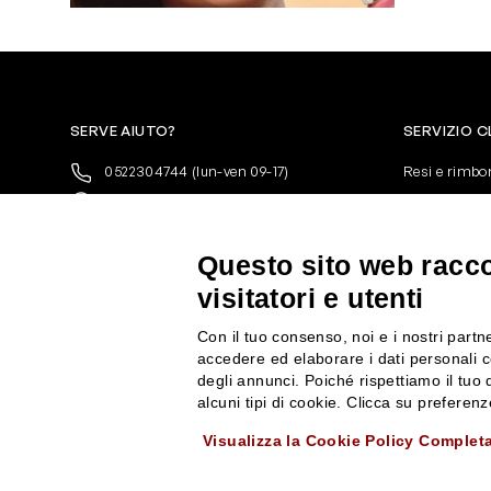
SERVE AIUTO?
SERVIZIO C
0522304744
(lun-ven 09-17)
Resi e rimbo
+39 3346440838
Pagamenti
servizioclienti@rossiprofumi.it
Spedizione
Condizioni ge
Questo sito web raccog
Privacy Polic
visitatori e utenti
10% di Sconto sul primo ordine!
*
Cookies
Iscriviti alla newsletter e rimani
Con il tuo consenso, noi e i nostri partne
aggiornato con le novità e le promozioni
accedere ed elaborare i dati personali c
Rossi Profumi.
degli annunci. Poiché rispettiamo il tuo d
*Il Buono non si applica su Articoli in
alcuni tipi di cookie. Clicca su prefere
Promozione
Visualizza la Cookie Policy Complet
Rossi Profumi Spa - Via Emilia Santo Stefano 9, 42121 Reggio Emilia - CF e 
ISCRIVITI ALLA NEWSLETTER