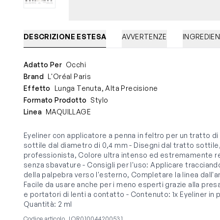
DESCRIZIONE ESTESA
AVVERTENZE
INGREDIEN
Adatto Per
Occhi
Brand
L'Oréal Paris
Effetto
Lunga Tenuta, Alta Precisione
Formato Prodotto
Stylo
Linea
MAQUILLAGE
Eyeliner con applicatore a penna in feltro per un tratto 
sottile dal diametro di 0,4 mm - Disegni dal tratto sottil
professionista, Colore ultra intenso ed estremamente res
senza sbavature - Consigli per l'uso: Applicare tracciando 
della palpebra verso l'esterno, Completare la linea dall'a
Facile da usare anche per i meno esperti grazie alla pres
e portatori di lenti a contatto - Contenuto: 1x Eyeliner in
Quantità: 2 ml
Codice articolo
LOR010044200531