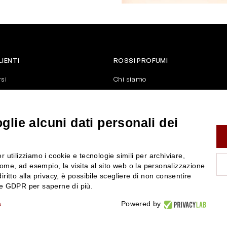
LIENTI
ROSSI PROFUMI
rsi
Chi siamo
Contattaci
Negozi
nerali di vendita
Attiva la Rossi Card
lie alcuni dati personali dei
y
Blog
Rossissima
r utilizziamo i cookie e tecnologie simili per archiviare,
Lavora con noi
ome, ad esempio, la visita al sito web o la personalizzazione
Segnalazione (Whistleblowing)
iritto alla privacy, è possibile scegliere di non consentire
nze GDPR per saperne di più.
a
Powered by
P.IVA 01351170350 - REA RE-179054 Cap.Soc. € 120.000,00 i.v. - PEC
rossiprofumi@pec