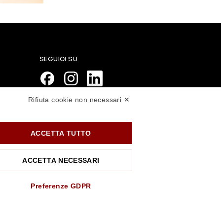
SEGUICI SU
Rifiuta cookie non necessari ✕
PAGAMENTI SICURI
ACCETTA TUTTO
ACCETTA NECESSARI
Preferenze GDPR
.rossiprofumi.it
- tutti i diritti riservati