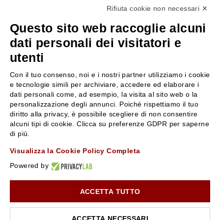
Rifiuta cookie non necessari ✕
+39 3346440838
Questo sito web raccoglie alcuni
servizioclienti@rossiprofumi.it
dati personali dei visitatori e
utenti
SERVIZIO CLIENTI
ROSSI PROFUMI
Con il tuo consenso, noi e i nostri partner utilizziamo i cookie
Resi e rimborsi
Chi siamo
e tecnologie simili per archiviare, accedere ed elaborare i
Pagamenti
Contattaci
dati personali come, ad esempio, la visita al sito web o la
personalizzazione degli annunci. Poiché rispettiamo il tuo
Spedizione
Negozi
diritto alla privacy, è possibile scegliere di non consentire
Condizioni generali di vendita
Attiva la Rossi Card
alcuni tipi di cookie. Clicca su preferenze GDPR per saperne
Privacy Policy
Blog
di più.
Cookies
Rossissima
Visualizza la Cookie Policy Completa
Lavora con noi
Powered by
Segnalazione (Whistleblowing)
ACCETTA TUTTO
10% di Sconto sul primo ordine!
*
Iscriviti alla newsletter e rimani aggiornato con le novità e
le promozioni Rossi Profumi.
ACCETTA NECESSARI
*Il Buono non si applica su Articoli in Promozione