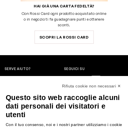
HAI GIÀ UNA CARTA FEDELTÀ?
Con Rossi Card ogni prodotto acquistato online
o in negozio ti fa guadagnare punti e ottenere
sconti.
SCOPRI LA ROSSI CARD
SERVE AIUTO?
SEGUICI SU
0522304744
Rifiuta cookie non necessari ✕
+39 3346440838
Questo sito web raccoglie alcuni
servizioclienti@rossiprofumi.it
dati personali dei visitatori e
utenti
SERVIZIO CLIENTI
ROSSI PROFUMI
Con il tuo consenso, noi e i nostri partner utilizziamo i cookie
Resi e rimborsi
Chi siamo