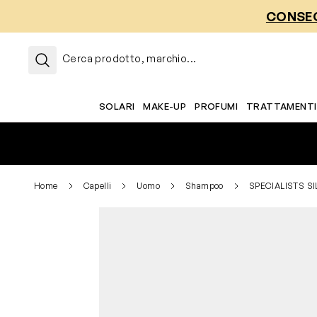
Salta al contenuto
CONSEG
Cerca prodotto, marchio...
SOLARI
MAKE-UP
PROFUMI
TRATTAMENTI
Home
Capelli
Uomo
Shampoo
SPECIALISTS SI