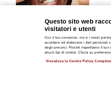
ISCRI
Questo sito web raccog
visitatori e utenti
10% di Sconto sul primo ordine!
*
Iscriviti alla newsletter e rimani
Con il tuo consenso, noi e i nostri partne
aggiornato con le novità e le promozioni
accedere ed elaborare i dati personali c
SERVE AIUTO?
SERVIZIO C
Rossi Profumi.
degli annunci. Poiché rispettiamo il tuo d
*Il Buono non si applica su Articoli in
alcuni tipi di cookie. Clicca su prefere
0522304744
(lun-ven 09-17)
Resi e rimbo
Promozione
+39 3346440838
Pagamenti
Visualizza la Cookie Policy Complet
servizioclienti@rossiprofumi.it
Spedizione
ISCRIVITI ALLA NEWSLETTER
Condizioni ge
Privacy Polic
Nome
Cognome
Cookies
Indirizzo email