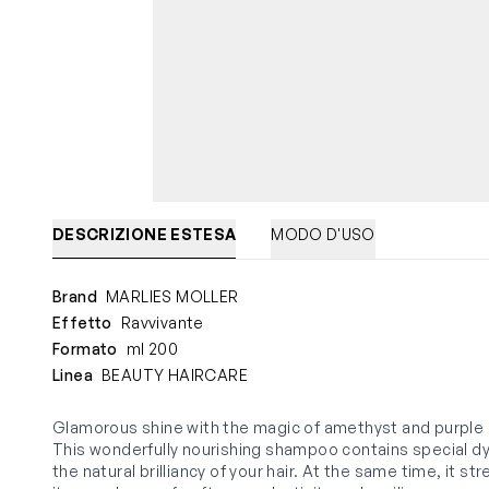
DESCRIZIONE ESTESA
MODO D'USO
Brand
MARLIES MOLLER
Effetto
Ravvivante
Formato
ml 200
Linea
BEAUTY HAIRCARE
Glamorous shine with the magic of amethyst and purple or
This wonderfully nourishing shampoo contains special dy
the natural brilliancy of your hair. At the same time, it st