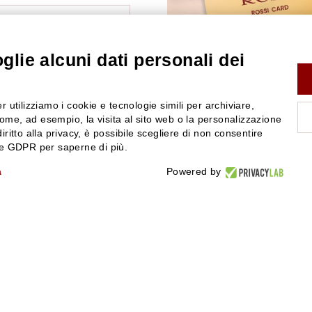
VITI ALLA NEWSLETTER
lie alcuni dati personali dei
r utilizziamo i cookie e tecnologie simili per archiviare,
ome, ad esempio, la visita al sito web o la personalizzazione
LIENTI
ROSSI PROFUMI
iritto alla privacy, è possibile scegliere di non consentire
nze GDPR per saperne di più.
rsi
Chi siamo
Contattaci
a
Powered by
Negozi
nerali di vendita
Attiva la Rossi Card
y
Blog
Rossissima
Lavora con noi
Segnalazione (Whistleblowing)