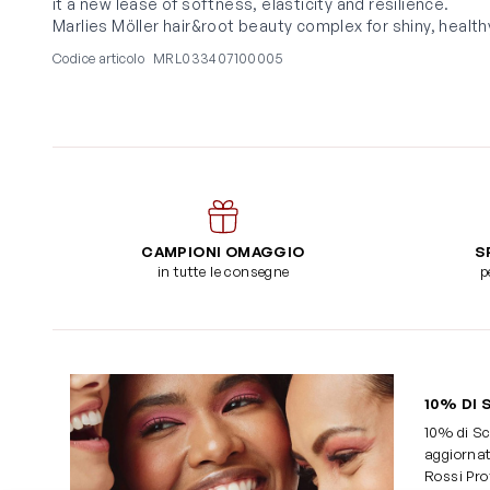
it a new lease of softness, elasticity and resilience.
Marlies Möller hair&root beauty complex for shiny, healthy
Codice articolo
MRL033407100005
CAMPIONI OMAGGIO
S
in tutte le consegne
p
10% DI 
10% di Sc
aggiornat
Rossi Pro