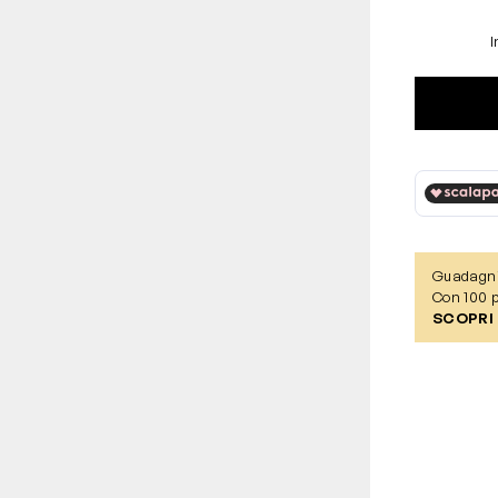
I
Guadagn
Con 100 p
SCOPRI