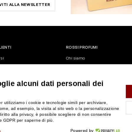
VITI ALLA NEWSLETTER
LIENTI
ROSSI PROFUMI
rsi
Chi siamo
Contattaci
Negozi
nerali di vendita
Attiva la Rossi Card
lie alcuni dati personali dei
y
Blog
Rossissima
r utilizziamo i cookie e tecnologie simili per archiviare,
Lavora con noi
ome, ad esempio, la visita al sito web o la personalizzazione
Segnalazione (Whistleblowing)
iritto alla privacy, è possibile scegliere di non consentire
nze GDPR per saperne di più.
a
Powered by