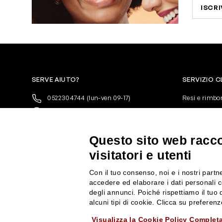
ISCRI
SERVE AIUTO?
SERVIZIO C
0522304744
(lun-ven 09-17)
Resi e rimbo
+39 3346440838
Pagamenti
servizioclienti@rossiprofumi.it
Spedizione
Condizioni ge
Questo sito web raccog
Privacy Polic
visitatori e utenti
10% di Sconto sul primo ordine!
*
Cookies
Iscriviti alla newsletter e rimani
Con il tuo consenso, noi e i nostri partne
aggiornato con le novità e le promozioni
accedere ed elaborare i dati personali c
Rossi Profumi.
degli annunci. Poiché rispettiamo il tuo d
*Il Buono non si applica su Articoli in
alcuni tipi di cookie. Clicca su prefere
Promozione
Visualizza la Cookie Policy Complet