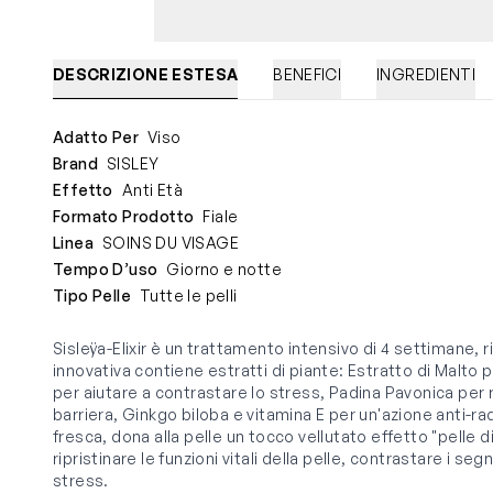
DESCRIZIONE ESTESA
BENEFICI
INGREDIENTI
Adatto Per
Viso
Brand
SISLEY
Effetto
Anti Età
Formato Prodotto
Fiale
Linea
SOINS DU VISAGE
Tempo D’uso
Giorno e notte
Tipo Pelle
Tutte le pelli
Sisleÿa-Elixir è un trattamento intensivo di 4 settimane, 
innovativa contiene estratti di piante: Estratto di Malto p
per aiutare a contrastare lo stress, Padina Pavonica per r
barriera, Ginkgo biloba e vitamina E per un'azione anti-rad
fresca, dona alla pelle un tocco vellutato effetto "pelle di
ripristinare le funzioni vitali della pelle, contrastare i se
stress.