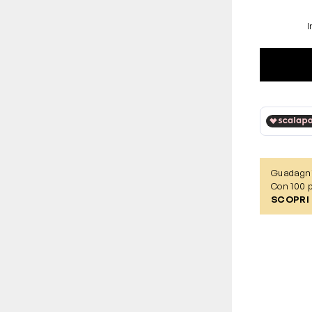
I
Guadagn
Con 100 p
SCOPRI