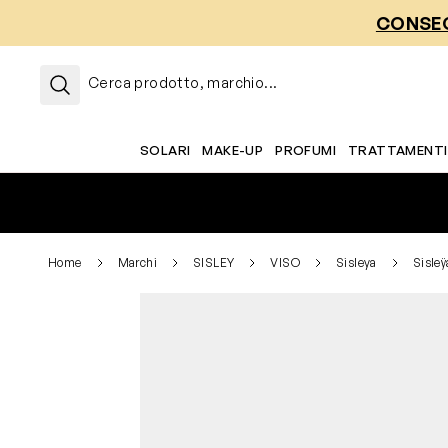
Salta al contenuto
CONSEG
Cerca prodotto, marchio...
SOLARI
MAKE-UP
PROFUMI
TRATTAMENTI
Home
Marchi
SISLEY
VISO
Sisleya
Sisleÿ