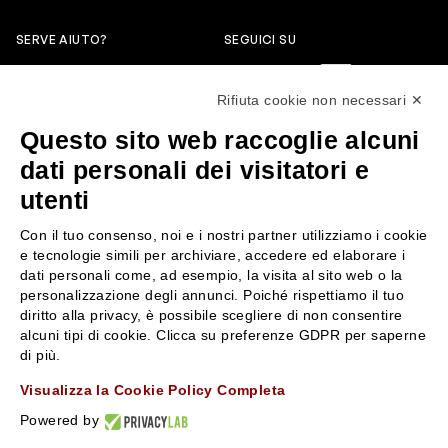
SERVE AIUTO?
SEGUICI SU
0522304744
Rifiuta cookie non necessari ✕
+39 3346440838
Questo sito web raccoglie alcuni
servizioclienti@rossiprofumi.it
dati personali dei visitatori e
utenti
SERVIZIO CLIENTI
ROSSI PROFUMI
Con il tuo consenso, noi e i nostri partner utilizziamo i cookie
Resi e rimborsi
Chi siamo
e tecnologie simili per archiviare, accedere ed elaborare i
Pagamenti
Contattaci
dati personali come, ad esempio, la visita al sito web o la
personalizzazione degli annunci. Poiché rispettiamo il tuo
Spedizione
Negozi
diritto alla privacy, è possibile scegliere di non consentire
Condizioni generali di vendita
Attiva la Rossi Card
alcuni tipi di cookie. Clicca su preferenze GDPR per saperne
Privacy Policy
Blog
di più.
Cookies
Rossissima
Visualizza la Cookie Policy Completa
Lavora con noi
Powered by
Segnalazione (Whistleblowing)