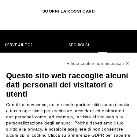
SCOPRI LA ROSSI CARD
SERVE AIUTO?
SEGUICI SU
0522304744
Rifiuta cookie non necessari ✕
+39 3346440838
Questo sito web raccoglie alcuni
servizioclienti@rossiprofumi.it
dati personali dei visitatori e
utenti
SERVIZIO CLIENTI
ROSSI PROFUMI
Con il tuo consenso, noi e i nostri partner utilizziamo i cookie
Resi e rimborsi
Chi siamo
e tecnologie simili per archiviare, accedere ed elaborare i
Pagamenti
Contattaci
dati personali come, ad esempio, la visita al sito web o la
personalizzazione degli annunci. Poiché rispettiamo il tuo
Spedizione
Negozi
diritto alla privacy, è possibile scegliere di non consentire
Condizioni generali di vendita
Attiva la Rossi Card
alcuni tipi di cookie. Clicca su preferenze GDPR per saperne