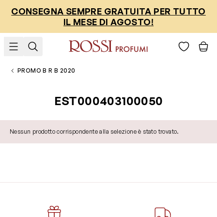
Salta al contenuto
CONSEGNA SEMPRE GRATUITA PER TUTTO
IL MESE DI AGOSTO!
PROMO B R B 2020
EST000403100050
Nessun prodotto corrispondente alla selezione è stato trovato.